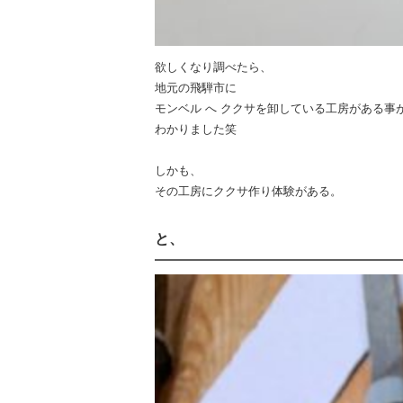
欲しくなり調べたら、
地元の飛騨市に
モンベル へ ククサを卸している工房がある事
わかりました笑
しかも、
その工房にククサ作り体験がある。
と、