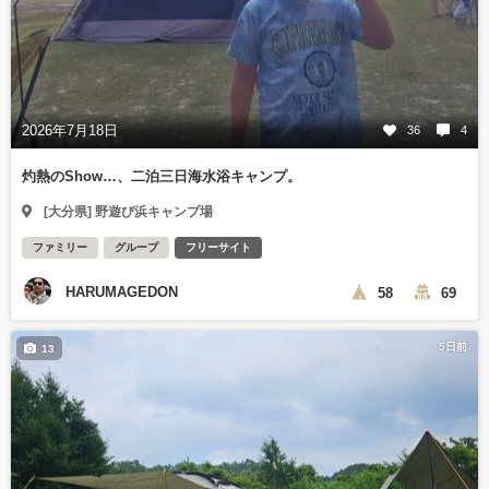
2026年7月18日
36
4
灼熱のShow…、二泊三日海水浴キャンプ。
[大分県] 野遊び浜キャンプ場
ファミリー
グループ
フリーサイト
HARUMAGEDON
58
69
5日前
13