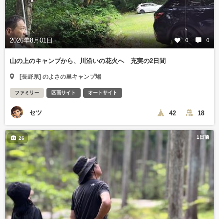
2026年8月01日
0
0
山の上のキャンプから、川沿いの花火へ 充実の2日間
[長野県] のよさの里キャンプ場
ファミリー
区画サイト
オートサイト
セツ
42
18
1日前
26