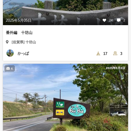
2025年5月05日
24
2
番外編 十坊山
[佐賀県] 十坊山
かっぱ
17
3
2025年5月3日
6