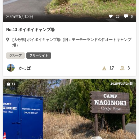
2025年5月03日
28
0
No.13 ボイボイキャンプ場
[大分県] ボイボイキャンプ場（旧：モーモーランド久住オートキャンプ
場）
グループ
フリーサイト
かっぱ
17
3
2025年3月24日
12