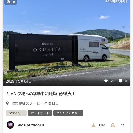
2024年10月4日
19
2019年5月04日
22
0
キャンプ場への移動中に阿蘇山が噴火！
[大分県] スノーピーク 奥日田
ファミリー
オートサイト
キャンピングカー
vios outdoor's
107
173