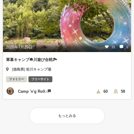
2026年7月29日
31
0
軍幕キャンプ🪖川遊び合戦🏞️
[徳島県] 前川キャンプ場
ファミリー
フリーサイト
Camp 'n'g Roll♪🏁
60
58
もっとみる