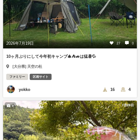
2026年7月19日
27
0
10ヶ月ぶりにして今年初キャンプ🎄⛺🚙は猛暑💦
[大分県] 天空の杜
ファミリー
区画サイト
yokko
16
4
7月29日
9