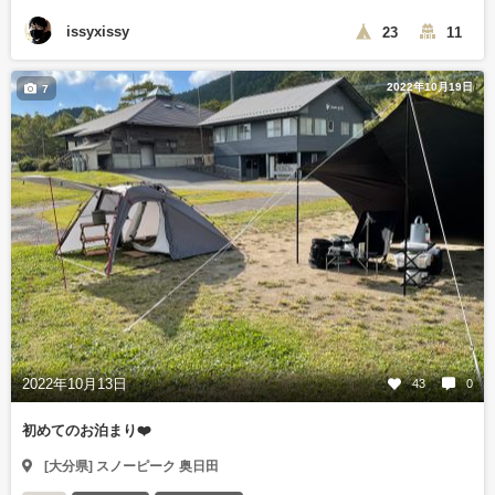
issyxissy
23
11
2022年10月19日
7
2022年10月13日
43
0
初めてのお泊まり❤️
[大分県] スノーピーク 奥日田