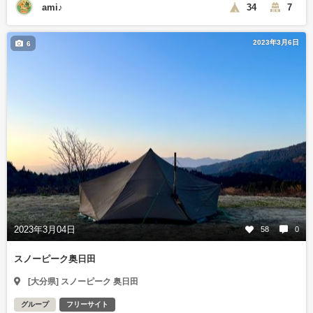
ami♪
34
7
2023年3月6日
6
2023年3月04日
58
0
スノーピーク奥日田
[大分県] スノーピーク 奥日田
グループ
フリーサイト