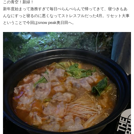
この青空！新緑！
新年度始まって激務すぎて毎日ぺらんぺらんで帰ってきて、寝つきもあ
んなにすっと寝るのに悪くなってストレスフルだった4月。リセット大事
ということで今回はsnow peak奥日田へ。