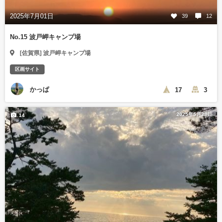
2025年7月01日
39
12
No.15 波戸岬キャンプ場
[佐賀県] 波戸岬キャンプ場
区画サイト
かっぱ
17
3
2025年5月23日
14