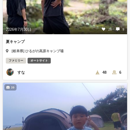
2026年7月30日
26
9
夏キャンプ
[岐阜県] ひるがの高原キャンプ場
ファミリー
オートサイト
すな
48
6
5日前
39