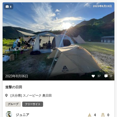
2023年8月19日
8
2023年8月06日
37
0
進撃の日田
[大分県] スノーピーク 奥日田
グループ
フリーサイト
ジュニア
4
0