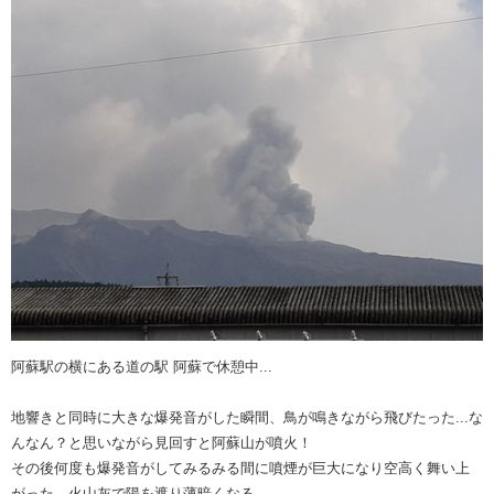
阿蘇駅の横にある道の駅 阿蘇で休憩中...
地響きと同時に大きな爆発音がした瞬間、鳥が鳴きながら飛びたった...な
んなん？と思いながら見回すと阿蘇山が噴火！
その後何度も爆発音がしてみるみる間に噴煙が巨大になり空高く舞い上
がった。火山灰で陽を遮り薄暗くなる。