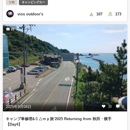
ソロ
キャンピングカー
vios outdoor's
107
173
2025年9月6日
22
2025年9月04日
20
0
キャンプ車修理&Ｃ△ｍｐ旅’2025 Returning from 秋田・横手
【Day4】