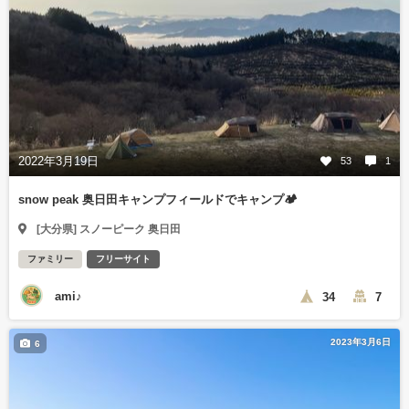
2022年3月19日
53
1
snow peak 奥日田キャンプフィールドでキャンプ🏕️
[大分県] スノーピーク 奥日田
ファミリー
フリーサイト
ami♪
34
7
2023年3月6日
6