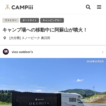
ファミリー
オートサイト
キャンピングカー
キャンプ場への移動中に阿蘇山が噴火！
[大分県] スノーピーク 奥日田
vios outdoor's
2024年10月4日