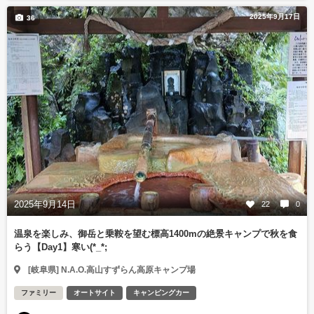
2025年9月17日
36
2025年9月14日
22
0
温泉を楽しみ、御岳と乗鞍を望む標高1400mの絶景キャンプで秋を食
らう【Day1】寒い(*_*;
[岐阜県] N.A.O.高山すずらん高原キャンプ場
ファミリー
オートサイト
キャンピングカー