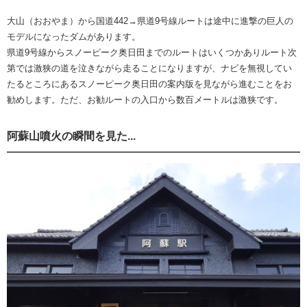
大山（おおやま）から国道442→県道9号線ルートは途中に進撃の巨人の
モデルになったダムがあります。
県道9号線からスノーピーク奥日田までのルートはいくつかありルート次
第では激狭の道を泣きながら走ることになりますが、ナビを無視してい
たるところにあるスノーピーク奥日田の案内版を見ながら進むことをお
勧めします。ただ、お勧ルートの入口から数百メートルは激狭です。
阿蘇山噴火の瞬間を見た...