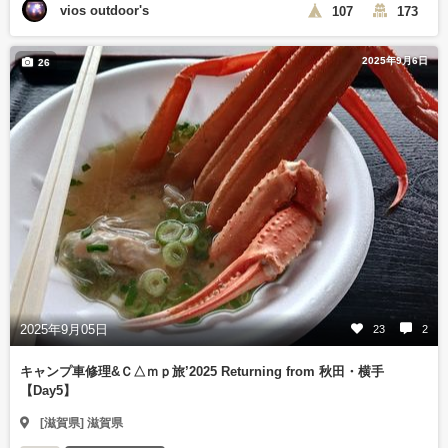
vios outdoor's
107
173
2025年9月6日
26
2025年9月05日
23
2
キャンプ車修理&Ｃ△ｍｐ旅’2025 Returning from 秋田・横手
【Day5】
[滋賀県] 滋賀県