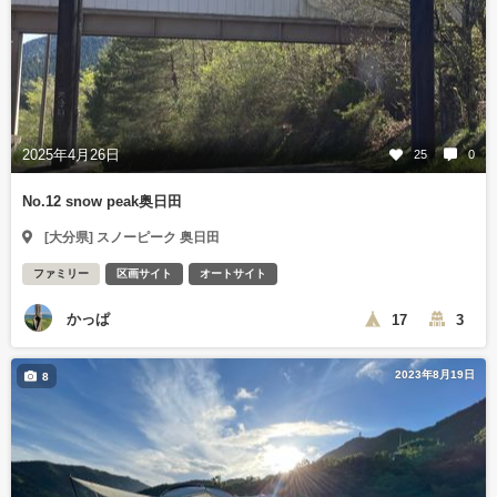
2025年4月26日
25
0
No.12 snow peak奥日田
[大分県] スノーピーク 奥日田
ファミリー
区画サイト
オートサイト
かっぱ
17
3
2023年8月19日
8