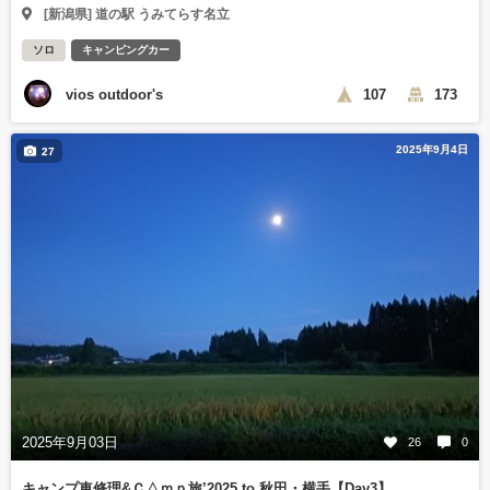
[新潟県] 道の駅 うみてらす名立
ソロ
キャンピングカー
vios outdoor's
107
173
2025年9月4日
27
2025年9月03日
26
0
キャンプ車修理&Ｃ△ｍｐ旅’2025 to 秋田・横手【Day3】