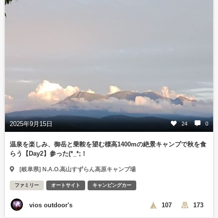
2025年9月15日
24
0
温泉を楽しみ、御岳と乗鞍を望む標高1400mの絶景キャンプで秋を食
らう【Day2】参った(*_*;！
[岐阜県] N.A.O.高山すずらん高原キャンプ場
ファミリー
オートサイト
キャンピングカー
vios outdoor's
107
173