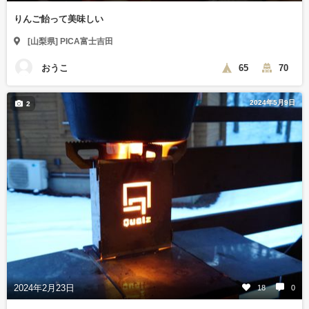
りんご飴って美味しい
[山梨県] PICA富士吉田
おうこ
65
70
2024年5月9日
2
2024年2月23日
18
0