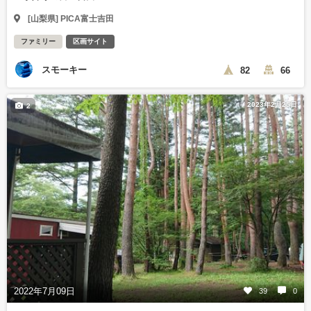
[山梨県] PICA富士吉田
ファミリー
区画サイト
スモーキー
82
66
2023年2月25日
2
2022年7月09日
39
0