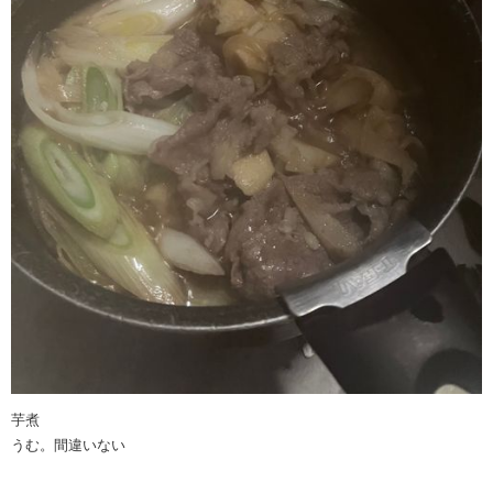
芋煮
うむ。間違いない