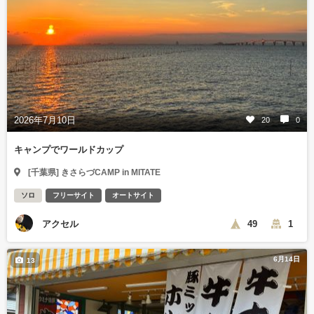
2026年7月10日
20
0
キャンプでワールドカップ
[千葉県] きさらづCAMP in MITATE
ソロ
フリーサイト
オートサイト
アクセル
49
1
6月14日
13