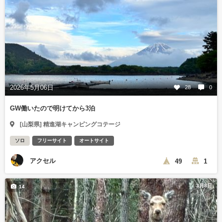
2026年5月06日
28
0
GW働いたので明けてから3泊
[山梨県] 精進湖キャンピングコテージ
ソロ
フリーサイト
オートサイト
アクセル
49
1
3月8日
14