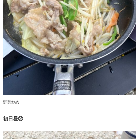
野菜炒め
初日昼②