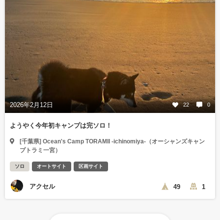
2026年2月12日
22
0
ようやく今年初キャンプは完ソロ！
[千葉県] Ocean's Camp TORAMII -ichinomiya-（オーシャンズキャン
プトラミ一宮）
ソロ
オートサイト
区画サイト
アクセル
49
1