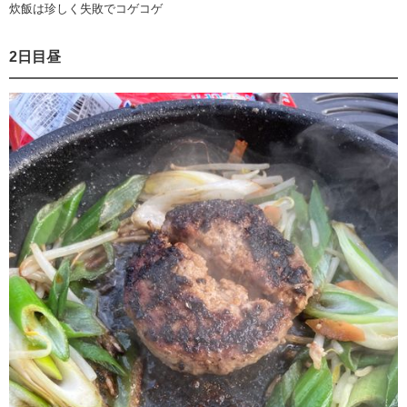
炊飯は珍しく失敗でコゲコゲ
2日目昼