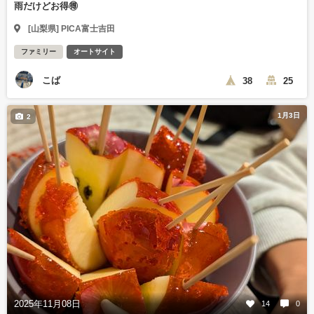
雨だけどお得🉐
[山梨県] PICA富士吉田
ファミリー
オートサイト
こば
38
25
1月3日
2
2025年11月08日
14
0