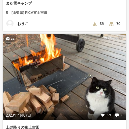
また雪キャンプ
[山梨県] PICA富士吉田
おうこ
65
70
2023年4月8日
13
2023年4月07日
53
0
土砂降りの富士吉田