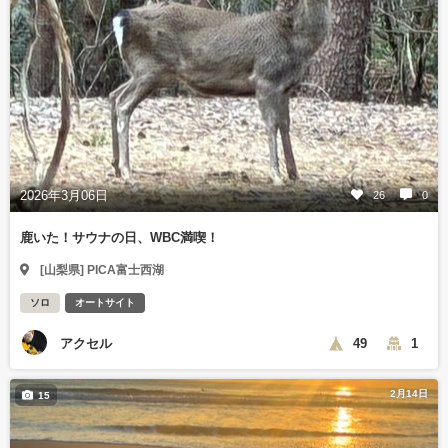
2026年3月06日
26
0
鹿いた！サウナの日、WBC満喫！
[山梨県] PICA富士西湖
ソロ
オートサイト
アクセル
49
1
2月14日
15