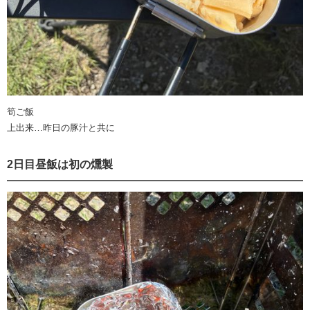
筍ご飯
上出来…昨日の豚汁と共に
2日目昼飯は初の燻製