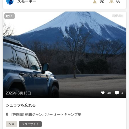
スモーキー
82
66
3月14日
7
2026年3月13日
40
4
シュラフを忘れる
[静岡県] 朝霧ジャンボリー オートキャンプ場
ソロ
フリーサイト