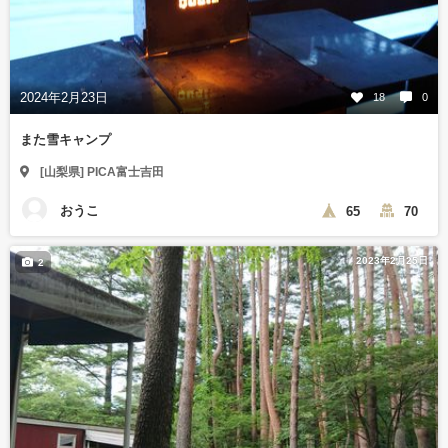
2024年2月23日
18
0
また雪キャンプ
[山梨県] PICA富士吉田
おうこ
65
70
2023年2月25日
2