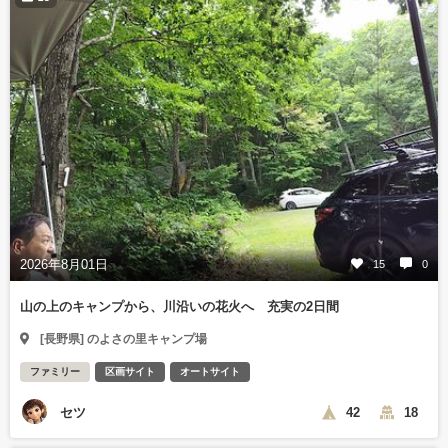
2026年8月01日
15
0
山の上のキャンプから、川沿いの花火へ 充実の2日間
[長野県] のよさの里キャンプ場
ファミリー
区画サイト
オートサイト
セツ
42
18