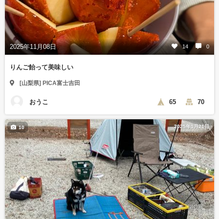
2025年11月08日
14
0
りんご飴って美味しい
[山梨県] PICA富士吉田
おうこ
65
70
2025年1月21日
10