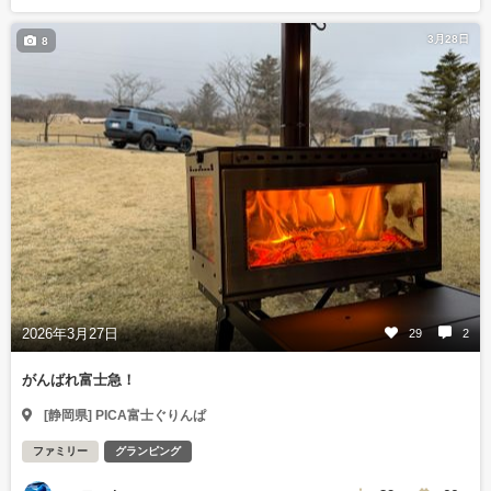
3月28日
8
2026年3月27日
29
2
がんばれ富士急！
[静岡県] PICA富士ぐりんぱ
ファミリー
グランピング