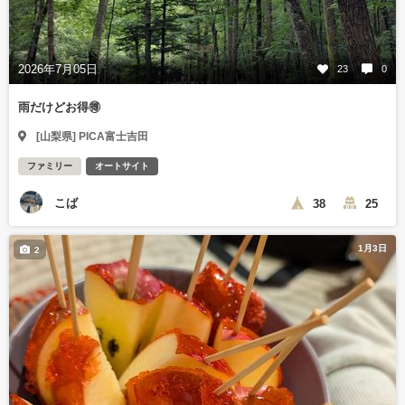
2026年7月05日
23
0
雨だけどお得🉐
[山梨県] PICA富士吉田
ファミリー
オートサイト
こば
38
25
1月3日
2