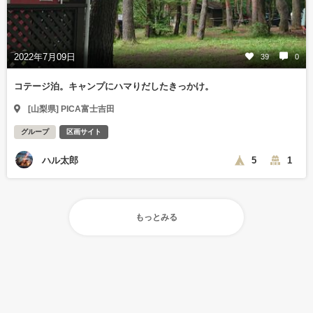
2022年7月09日
39
0
コテージ泊。キャンプにハマりだしたきっかけ。
[山梨県] PICA富士吉田
グループ
区画サイト
ハル太郎
5
1
もっとみる