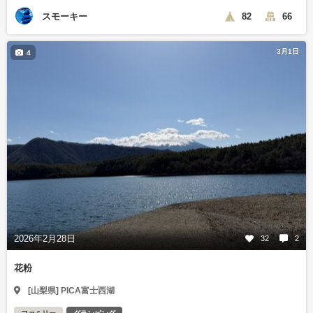
スモーキー
82
66
3月1日
4
2026年2月28日
32
2
花粉
[山梨県] PICA富士西湖