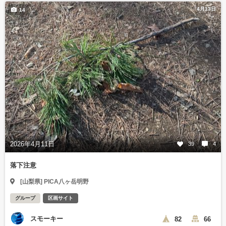
4月13日
14
2026年4月11日
39
4
落下注意
[山梨県] PICA八ヶ岳明野
グループ
区画サイト
スモーキー
82
66