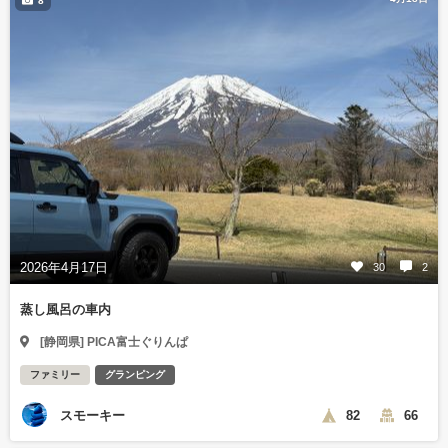
8
2026年4月17日
30
2
蒸し風呂の車内
[静岡県] PICA富士ぐりんぱ
ファミリー
グランピング
スモーキー
82
66