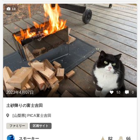
2023年4月8日
13
2023年4月07日
53
0
土砂降りの富士吉田
[山梨県] PICA富士吉田
ファミリー
区画サイト
スモーキー
82
66