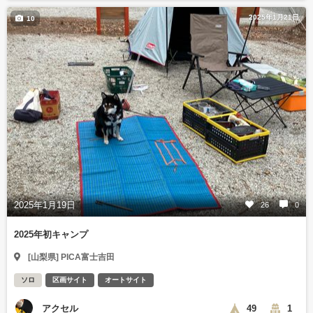
2025年1月21日
10
2025年1月19日
26
0
2025年初キャンプ
[山梨県] PICA富士吉田
ソロ
区画サイト
オートサイト
アクセル
49
1