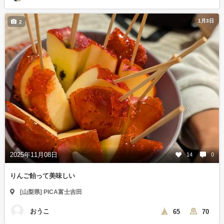
1月3日
2
2025年11月08日
14
0
りんご飴って美味しい
[山梨県] PICA富士吉田
おうこ
65
70