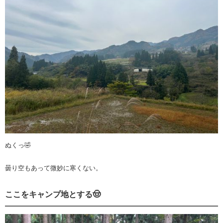
ぬくっ🤣
曇り空もあって微妙に寒くない。
ここをキャンプ地とする🤠