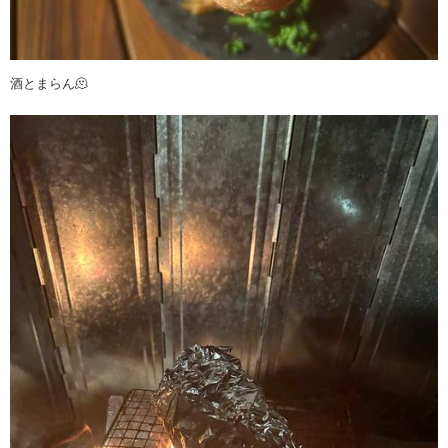
酒とまらん🫠