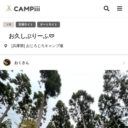
ソロ
区画サイト
オートサイト
お久しぶりーふ🩲
[兵庫県] おじろじろキャンプ場
おくさん
2024年11月28日