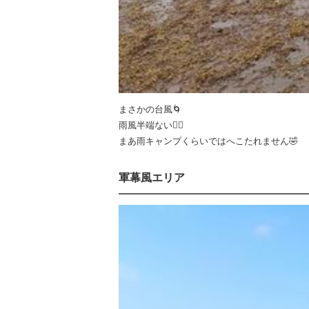
まさかの台風🌀
雨風半端ない😵‍💫
まあ雨キャンプくらいではへこたれません🤣
軍幕風エリア