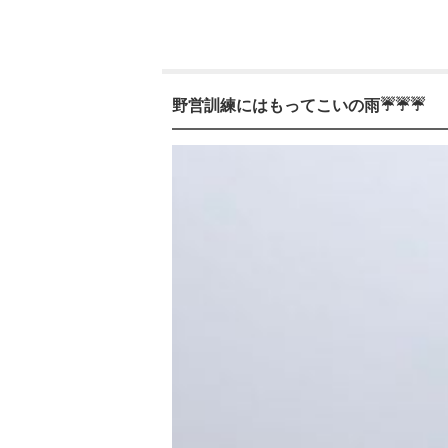
野営訓練にはもってこいの雨☔️☔️☔️