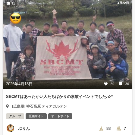
4月22日
41
2026年4月18日
59
36
SBCMTはあったかい人たちばかりの素敵イベントでした.☆*
[広島県] 神石高原 ティアガルテン
グループ
区画サイト
オートサイト
ぷりん
88
7