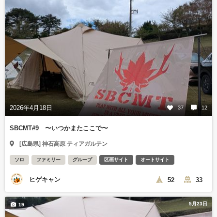
2026年4月18日
37
12
SBCMT#9 〜いつかまたここで〜
[広島県] 神石高原 ティアガルテン
ソロ
ファミリー
グループ
区画サイト
オートサイト
ヒゲキャン
52
33
5月23日
19