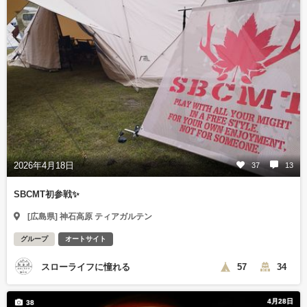
2026年4月18日
37
13
SBCMT初参戦✨
[広島県] 神石高原 ティアガルテン
グループ
オートサイト
スローライフに憧れる
57
34
4月28日
38