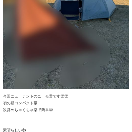
今回ニューテントのニーモ君です👏👏
初の超コンパクト幕
設営めちゃくちゃ楽で簡単🤩
素晴らしい👍