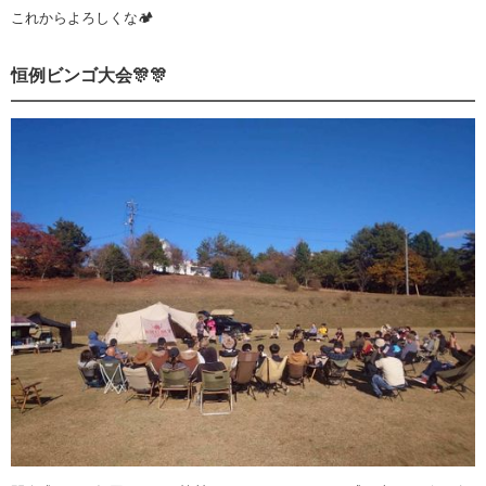
これからよろしくな🏕️
恒例ビンゴ大会🎊🎊