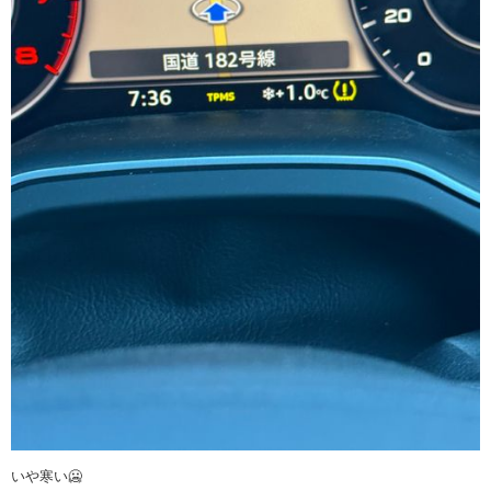
いや寒い🥶