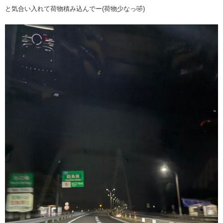
と気合い入れて荷物積み込んでー(荷物少なっ🤣)