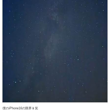
僕のiPhone16の限界📱笑