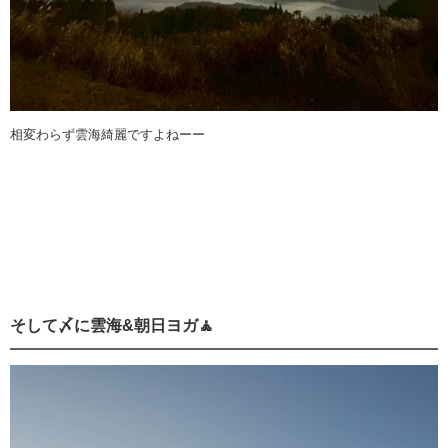
相変わらず雲海綺麗ですよねーー
そして〆に雲海&朝日ヨガ🧘