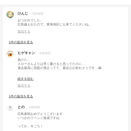
けんじ
5月28日
おつかれでした。
広島越えれたので、東海地区にも来てくださいね。
返信する
1件の返信を見る
ヒゲキャン
5月24日
負けた…
スローさんよりは早く書けると思ってたのに…
過去最高に宿題が溜まってて、最近心が折れそうです…😭
次回はヴェゼルで参戦に期待してます🤭
続きを読む
返信する
1件の返信を見る
との
5月24日
広島参戦おめでとうございます
いつかのリベンジ達成ですね
ってか、今ごろ！