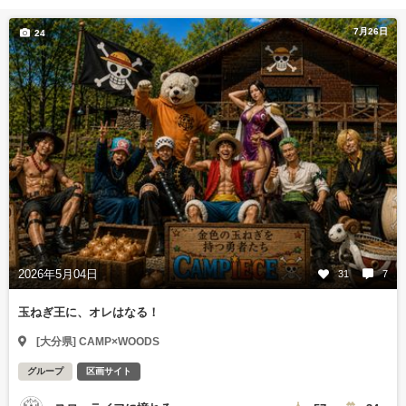
7月26日
24
2026年5月04日
31
7
玉ねぎ王に、オレはなる！
[大分県] CAMP×WOODS
グループ
区画サイト