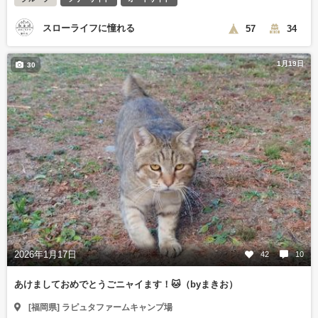
スローライフに憧れる
57
34
1月19日
30
2026年1月17日
42
10
あけましておめでとうごニャイます！🐱（byまきお）
[福岡県] ラピュタファームキャンプ場