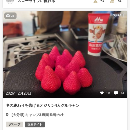
スローライフに憧れる
57
34
3月24日
31
2026年2月28日
38
14
冬の終わりを告げるオジサン4人グルキャン
[大分県] キャンプ&農園 玖珠の杜
グループ
区画サイト