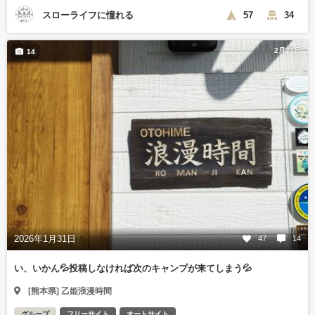
スローライフに憧れる
57
34
2月23日
14
2026年1月31日
47
14
い、いかん💦投稿しなければ次のキャンプが来てしまう💦
[熊本県] 乙姫浪漫時間
グループ
フリーサイト
オートサイト