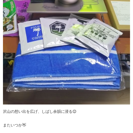
沢山の想い出を広げ、しばし余韻に浸る😌
またいつか👋