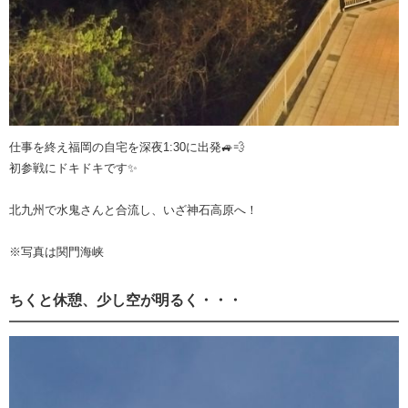
仕事を終え福岡の自宅を深夜1:30に出発🚙💨
初参戦にドキドキです✨
北九州で水鬼さんと合流し、いざ神石高原へ！
※写真は関門海峡
ちくと休憩、少し空が明るく・・・