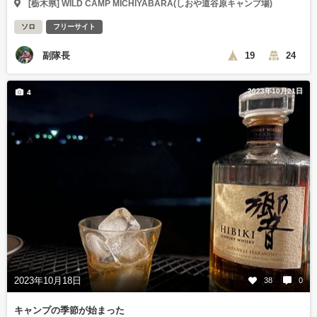
[栃木県] WILD CAMP MICHIYABARA(しおや道谷原キャンプ場)
ソロ
フリーサイト
副隊長
19
24
2023年10月21日
4
2023年10月18日
38
0
キャンプの季節が始まった