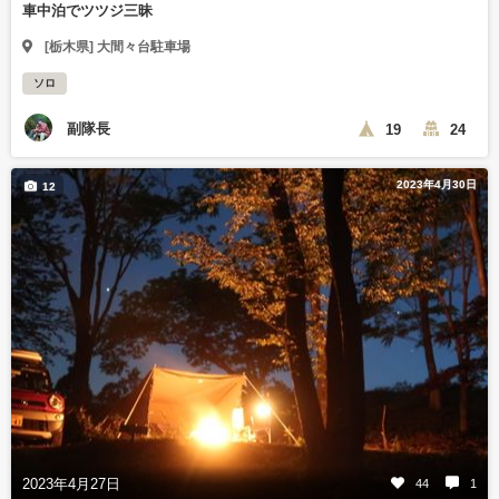
車中泊でツツジ三昧
[栃木県] 大間々台駐車場
ソロ
副隊長
19
24
2023年4月30日
12
2023年4月27日
44
1