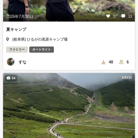
2026年7月30日
37
13
夏キャンプ
[岐阜県] ひるがの高原キャンプ場
ファミリー
オートサイト
すな
48
6
8月2日
34