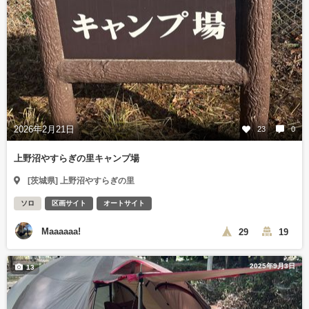
2026年2月21日
23
0
上野沼やすらぎの里キャンプ場
[茨城県] 上野沼やすらぎの里
ソロ
区画サイト
オートサイト
Maaaaaa!
29
19
2025年9月3日
13