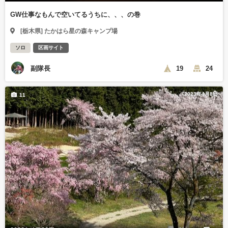
GW仕事なもんで空いてるうちに、、、の巻
[栃木県] たかはら星の森キャンプ場
ソロ
区画サイト
副隊長
19
24
2023年4月8日
11