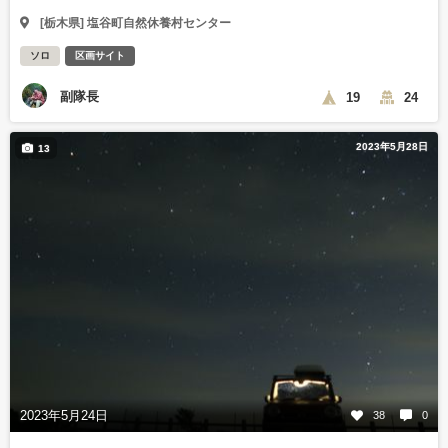
[栃木県] 塩谷町自然休養村センター
ソロ
区画サイト
副隊長
19
24
2023年5月28日
13
2023年5月24日
38
0