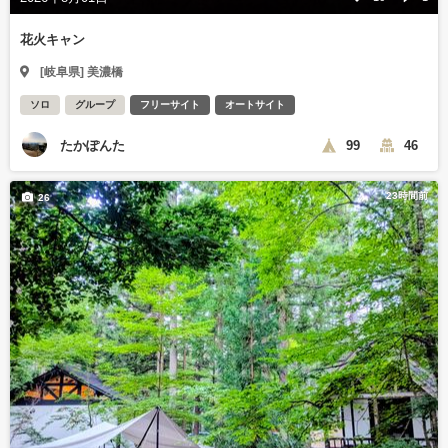
花火キャン
[岐阜県] 美濃橋
ソロ
グループ
フリーサイト
オートサイト
たかぽんた
99
46
23時間前
26