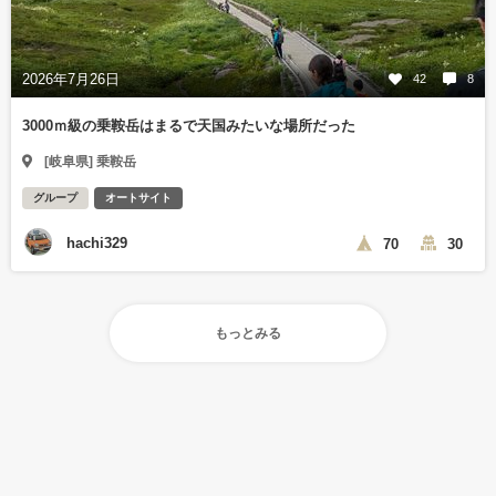
2026年7月26日
42
8
3000ｍ級の乗鞍岳はまるで天国みたいな場所だった
[岐阜県] 乗鞍岳
グループ
オートサイト
hachi329
70
30
もっとみる