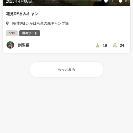
2023年4月06日
33
0
花見DE呑みキャン
[栃木県] たかはら星の森キャンプ場
ソロ
区画サイト
副隊長
19
24
もっとみる