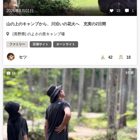
2026年8月01日
23
1
山の上のキャンプから、川沿いの花火へ 充実の2日間
[長野県] のよさの里キャンプ場
ファミリー
区画サイト
オートサイト
セツ
42
18
5日前
26