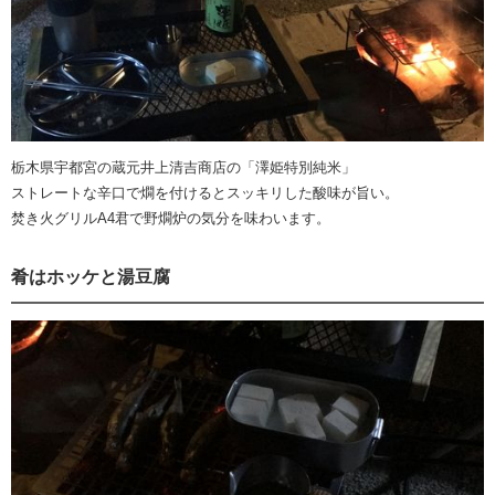
栃木県宇都宮の蔵元井上清吉商店の「澤姫特別純米」
ストレートな辛口で燗を付けるとスッキリした酸味が旨い。
焚き火グリルA4君で野燗炉の気分を味わいます。
肴はホッケと湯豆腐