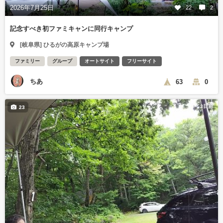
2026年7月25日
22
2
記念すべき初ファミキャンに同行キャンプ
[岐阜県] ひるがの高原キャンプ場
ファミリー
グループ
オートサイト
フリーサイト
ちあ
63
0
3日前
23