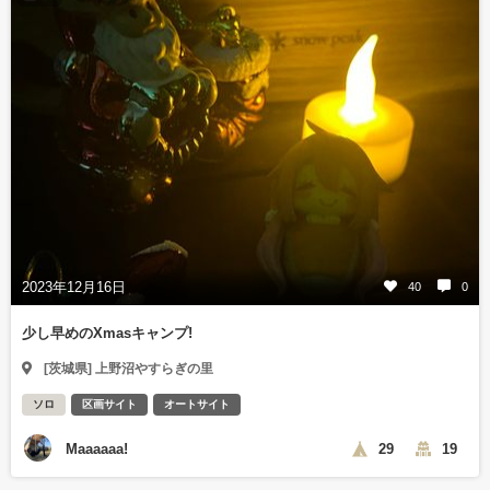
2023年12月16日
40
0
少し早めのXmasキャンプ!
[茨城県] 上野沼やすらぎの里
ソロ
区画サイト
オートサイト
Maaaaaa!
29
19