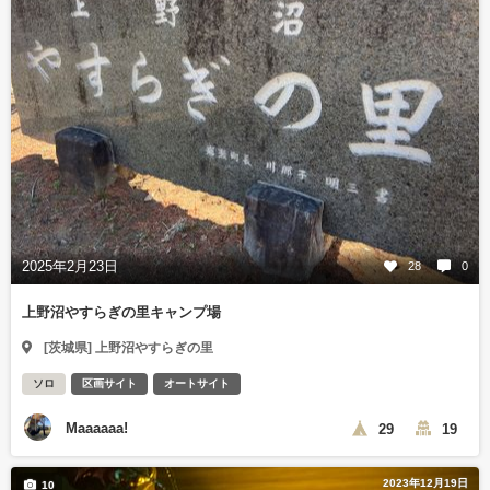
2025年2月23日
28
0
上野沼やすらぎの里キャンプ場
[茨城県] 上野沼やすらぎの里
ソロ
区画サイト
オートサイト
Maaaaaa!
29
19
2023年12月19日
10