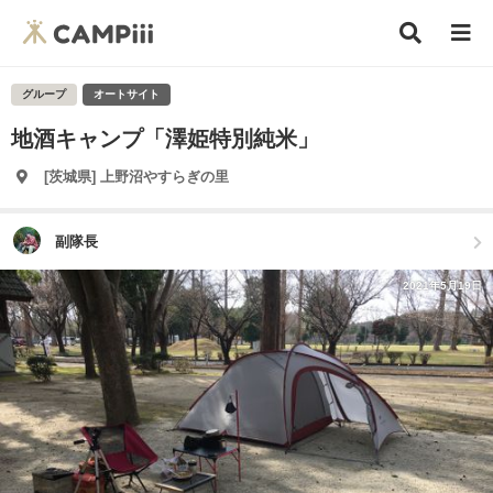
グループ
オートサイト
地酒キャンプ「澤姫特別純米」
[茨城県] 上野沼やすらぎの里
副隊長
2021年5月19日