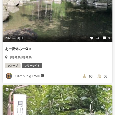
2026年8月05日
24
9
あー夏休みー🌻♬
[徳島県] 徳島県
グループ
フリーサイト
Camp 'n'g Roll♪🏁
60
58
2日前
10