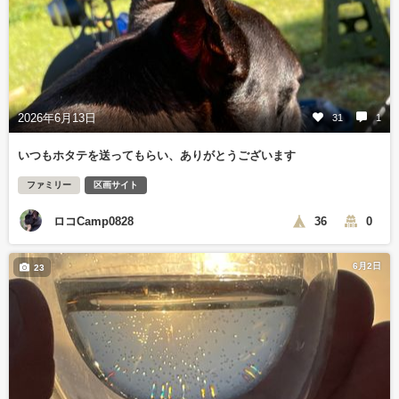
2026年6月13日
31
1
いつもホタテを送ってもらい、ありがとうございます
ファミリー
区画サイト
ロコCamp0828
36
0
6月2日
23