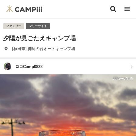
ファミリー
フリーサイト
夕陽が見ごたえキャンプ場
[秋田県] 御所の台オートキャンプ場
ロコCamp0828
2024年6月1日