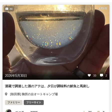
6月2日
23
2026年5月30日
33
2
酒蔵で調達した酒のアテは、夕日が調味料の鮮魚と馬刺し
[秋田県] 御所の台オートキャンプ場
ファミリー
フリーサイト