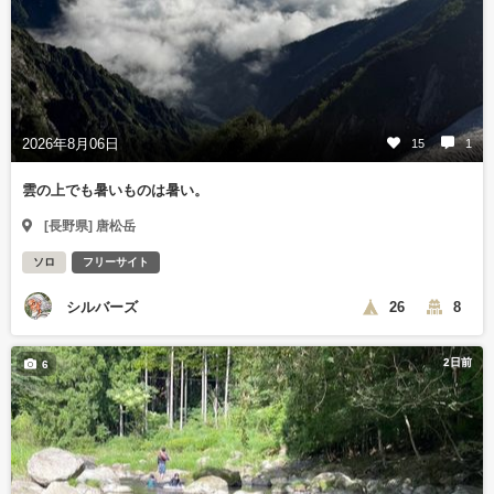
2026年8月06日
15
1
雲の上でも暑いものは暑い。
[長野県] 唐松岳
ソロ
フリーサイト
シルバーズ
26
8
2日前
6