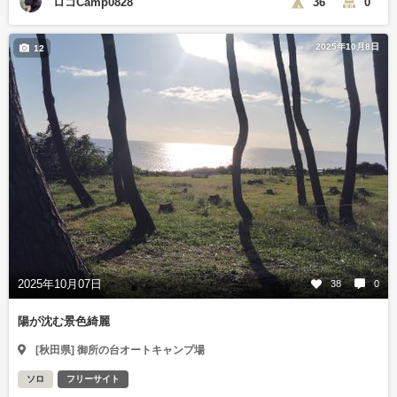
ロコCamp0828
36
0
2025年10月8日
12
2025年10月07日
38
0
陽が沈む景色綺麗
[秋田県] 御所の台オートキャンプ場
ソロ
フリーサイト