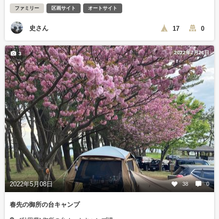
ファミリー
区画サイト
オートサイト
史さん
17
0
2022年7月21日
3
2022年5月08日
38
0
春先の御所の台キャンプ