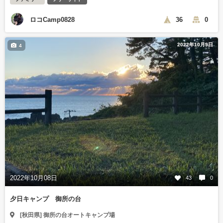
ロコCamp0828
36
0
2022年10月9日
4
2022年10月08日
43
0
夕日キャンプ 御所の台
[秋田県] 御所の台オートキャンプ場