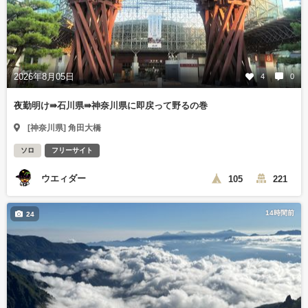
2026年8月05日
4
0
夜勤明け⇛石川県⇛神奈川県に即戻って野るの巻
[神奈川県] 角田大橋
ソロ
フリーサイト
ウエィダー
105
221
14時間前
24