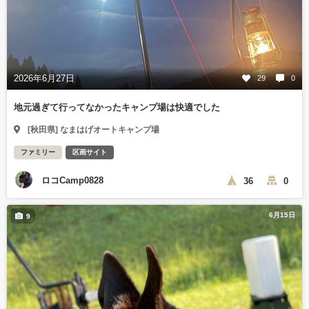
2026年6月27日
29
0
地元過ぎて行ってなかったキャンプ場は快適でした
[秋田県] なまはげオートキャンプ場
ファミリー
区画サイト
ロコCamp0828
36
0
6月15日
9