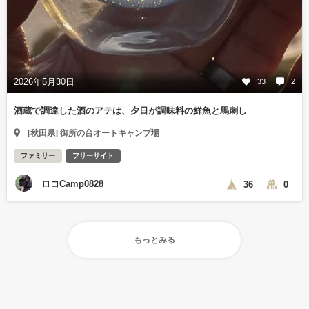
2026年5月30日
33
2
酒蔵で調達した酒のアテは、夕日が調味料の鮮魚と馬刺し
[秋田県] 御所の台オートキャンプ場
ファミリー
フリーサイト
ロコCamp0828
36
0
もっとみる