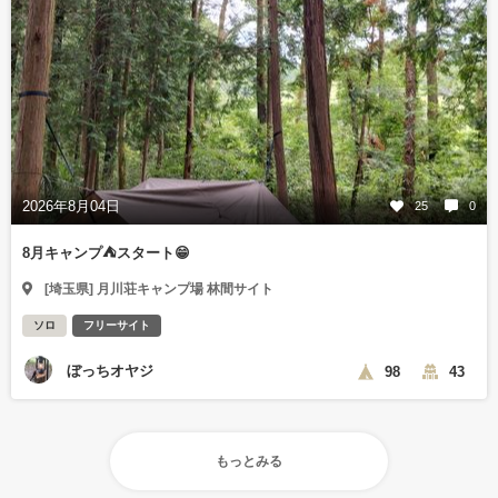
2026年8月04日
25
0
8月キャンプ⛺️スタート😁
[埼玉県] 月川荘キャンプ場 林間サイト
ソロ
フリーサイト
ぼっちオヤジ
98
43
もっとみる