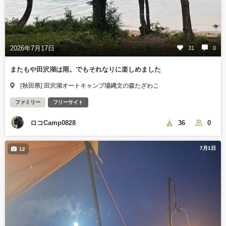
2026年7月17日
31
0
またもや田沢湖は雨。でもそれなりに楽しめました
[秋田県] 田沢湖オートキャンプ場縄文の森たざわこ
ファミリー
フリーサイト
ロコCamp0828
36
0
7月1日
12