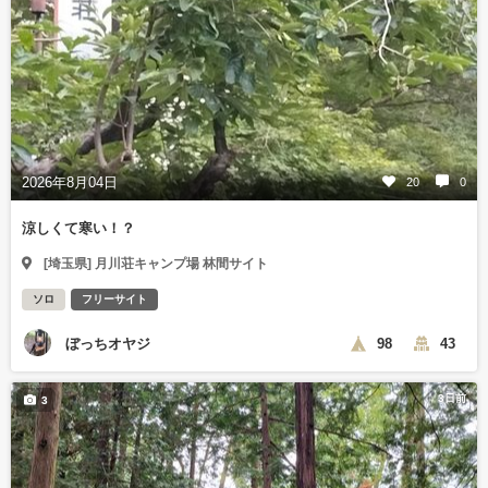
2026年8月04日
20
0
涼しくて寒い！？
[埼玉県] 月川荘キャンプ場 林間サイト
ソロ
フリーサイト
ぼっちオヤジ
98
43
3日前
3