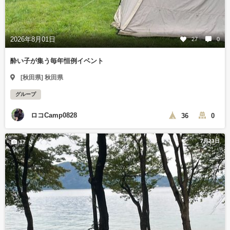
2026年8月01日
27
0
酔い子が集う毎年恒例イベント
[秋田県] 秋田県
グループ
ロコCamp0828
36
0
7月23日
17