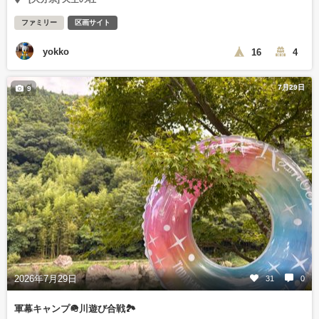
ファミリー
区画サイト
yokko
16
4
7月29日
9
2026年7月29日
31
0
軍幕キャンプ🪖川遊び合戦🏞️