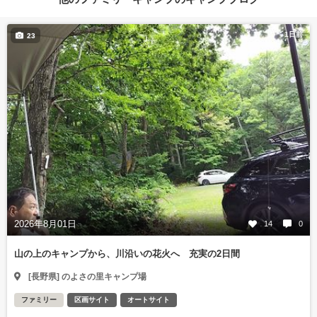
1日前
23
2026年8月01日
14
0
山の上のキャンプから、川沿いの花火へ 充実の2日間
[長野県] のよさの里キャンプ場
ファミリー
区画サイト
オートサイト