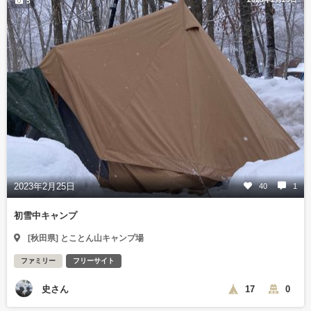
5
2023年2月25日
40
1
初雪中キャンプ
[秋田県] とことん山キャンプ場
ファミリー
フリーサイト
史さん
17
0