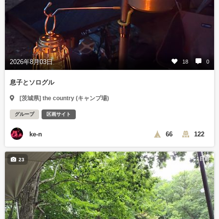
2026年8月03日
18
0
息子とソログル
[茨城県] the country (キャンプ場)
グループ
区画サイト
ke-n
66
122
1日前
23