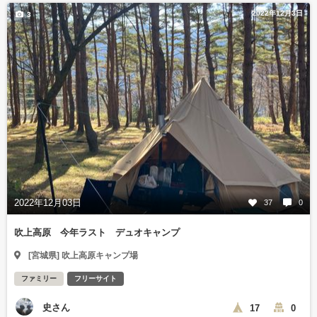
2022年12月3日
3
2022年12月03日
37
0
吹上高原 今年ラスト デュオキャンプ
[宮城県] 吹上高原キャンプ場
ファミリー
フリーサイト
史さん
17
0