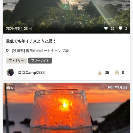
2025年8月30日
32
2
最低でも年イチ来ようと思う
[秋田県] 御所の台オートキャンプ場
ファミリー
フリーサイト
ロコCamp0828
36
0
2024年6月1日
5