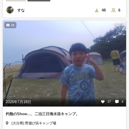
すな
48
6
8月1日
39
2026年7月18日
37
4
灼熱のShow…、二泊三日海水浴キャンプ。
[大分県] 野遊び浜キャンプ場