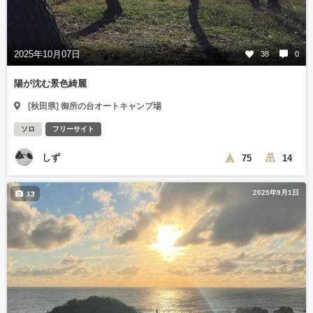
2025年10月07日
38
0
陽が沈む景色綺麗
[秋田県] 御所の台オートキャンプ場
ソロ
フリーサイト
しず
75
14
2025年9月1日
13