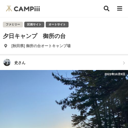
ファミリー
区画サイト
オートサイト
夕日キャンプ 御所の台
[秋田県] 御所の台オートキャンプ場
史さん
2022年10月9日