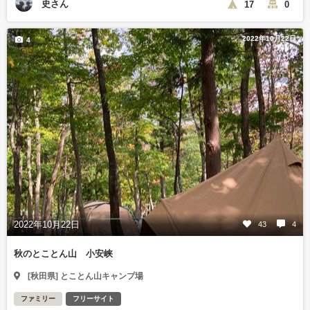
史さん
17
0
2022年10月22日
4
2022年10月22日
43
4
秋のとことん山 小安峡
[秋田県] とことん山キャンプ場
ファミリー
フリーサイト