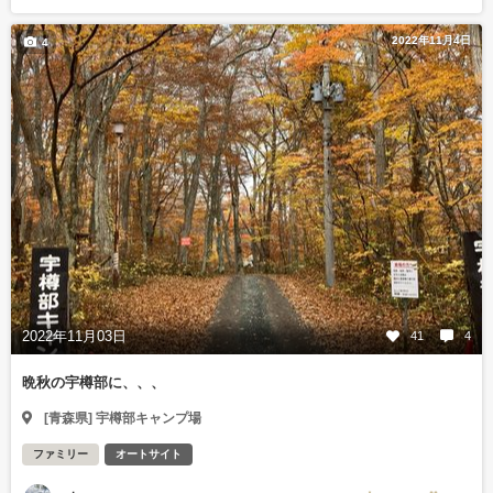
2022年11月4日
4
2022年11月03日
41
4
晩秋の宇樽部に、、、
[青森県] 宇樽部キャンプ場
ファミリー
オートサイト