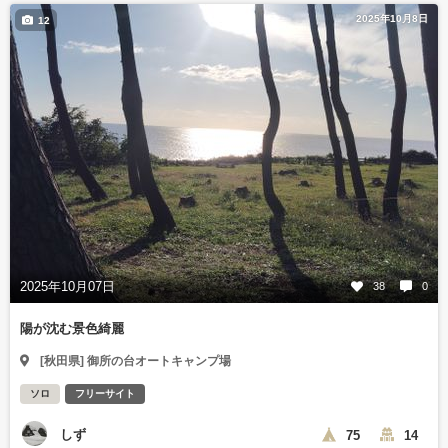
2025年10月8日
12
2025年10月07日
38
0
陽が沈む景色綺麗
[秋田県] 御所の台オートキャンプ場
ソロ
フリーサイト
しず
75
14