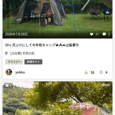
2026年7月19日
27
0
10ヶ月ぶりにして今年初キャンプ🎄⛺🚙は猛暑💦
[大分県] 天空の杜
ファミリー
区画サイト
yokko
16
4
7月29日
9