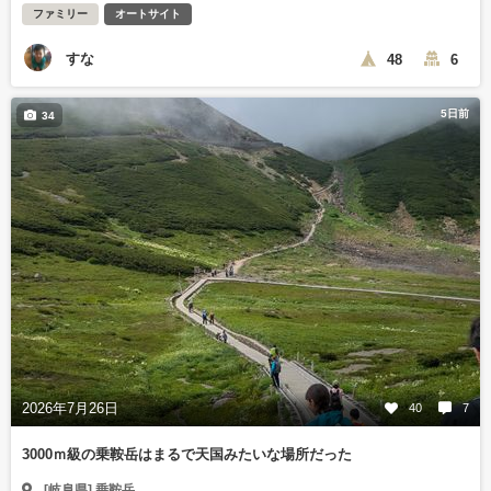
ファミリー
オートサイト
すな
48
6
5日前
34
2026年7月26日
40
7
3000ｍ級の乗鞍岳はまるで天国みたいな場所だった
[岐阜県] 乗鞍岳