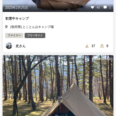
2023年2月25日
40
1
初雪中キャンプ
[秋田県] とことん山キャンプ場
ファミリー
フリーサイト
史さん
17
0
2022年12月3日
3