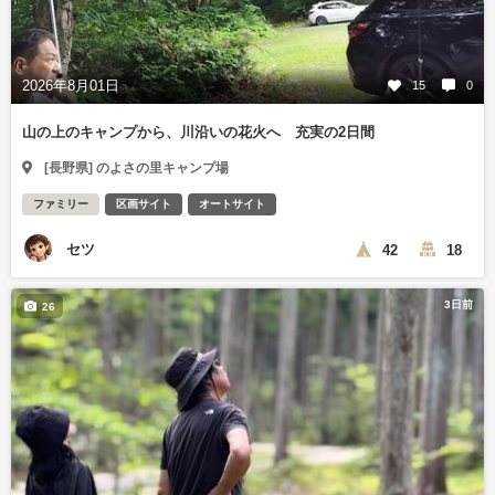
2026年8月01日
15
0
山の上のキャンプから、川沿いの花火へ 充実の2日間
[長野県] のよさの里キャンプ場
ファミリー
区画サイト
オートサイト
セツ
42
18
3日前
26