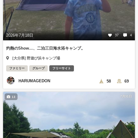
2026年7月18日
37
4
灼熱のShow…、二泊三日海水浴キャンプ。
[大分県] 野遊び浜キャンプ場
ファミリー
グループ
フリーサイト
HARUMAGEDON
58
69
7月31日
13