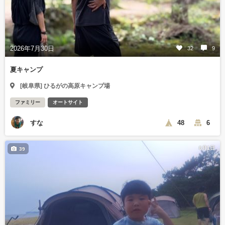
2026年7月30日
32
9
夏キャンプ
[岐阜県] ひるがの高原キャンプ場
ファミリー
オートサイト
すな
48
6
8月1日
39