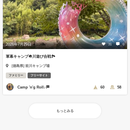
2026年7月29日
31
0
軍幕キャンプ🪖川遊び合戦🏞️
[徳島県] 前川キャンプ場
ファミリー
フリーサイト
Camp 'n'g Roll♪🏁
60
58
もっとみる