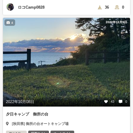
ロコCamp0828
36
0
2022年10月9日
4
2022年10月08日
43
0
夕日キャンプ 御所の台
[秋田県] 御所の台オートキャンプ場