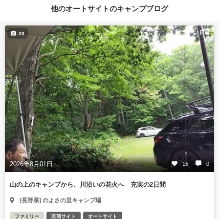
他のオートサイトのキャンプブログ
1日前
23
2026年8月01日
15
0
山の上のキャンプから、川沿いの花火へ 充実の2日間
[長野県] のよさの里キャンプ場
ファミリー
区画サイト
オートサイト