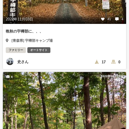
2022年11月03日
41
4
晩秋の宇樽部に、、、
[青森県] 宇樽部キャンプ場
ファミリー
オートサイト
史さん
17
0
2022年10月22日
4