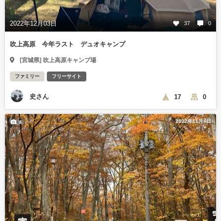
2022年12月03日
37
0
吹上高原 今年ラスト デュオキャンプ
[宮城県] 吹上高原キャンプ場
ファミリー
フリーサイト
史さん
17
0
2022年11月4日
4