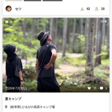
セツ
42
18
3日前
26
2026年7月30日
32
9
夏キャンプ
[岐阜県] ひるがの高原キャンプ場