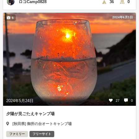
ロコCamp0828
36
0
2024年6月1日
5
2024年5月24日
27
0
夕陽が見ごたえキャンプ場
[秋田県] 御所の台オートキャンプ場
ファミリー
フリーサイト