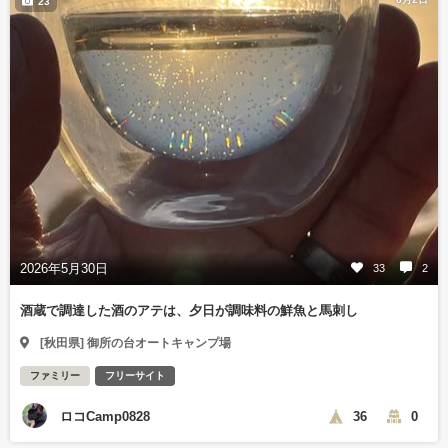
23
2026年5月30日
33
2
酒蔵で調達した酒のアテは、夕日が調味料の鮮魚と馬刺し
[秋田県] 御所の台オートキャンプ場
ファミリー
フリーサイト
ロコCamp0828
36
0