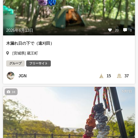
2026年6月13日
20
0
木漏れ日の下で（遠刈田）
[宮城県] 蔵王町
グループ
フリーサイト
JGN
15
37
5月7日
38