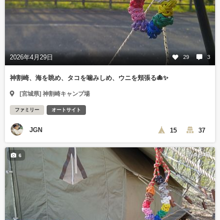
2026年4月29日
29
3
神割崎、海を眺め、タコを噛みしめ、ウニを頬張る🐙✨
[宮城県] 神割崎キャンプ場
ファミリー
オートサイト
JGN
15
37
5月3日
6