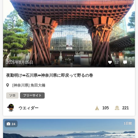
2026年8月05日
12
1
夜勤明け⇛石川県⇛神奈川県に即戻って野るの巻
[神奈川県] 角田大橋
ソロ
フリーサイト
ウエィダー
105
221
1日前
24