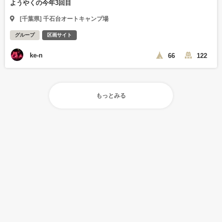
ようやくの今年3回目
[千葉県] 千石台オートキャンプ場
グループ
区画サイト
ke-n
66
122
もっとみる