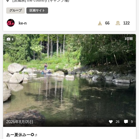
[茨城県] the country (キャンプ場)
グループ
区画サイト
ke-n
66
122
3日前
6
2026年8月05日
26
9
あー夏休みー🌻♬