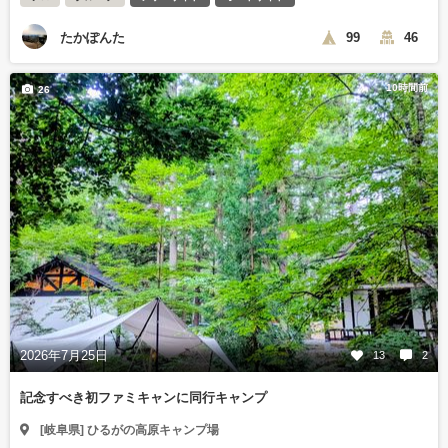
たかぽんた
99
46
10時間前
26
2026年7月25日
13
2
記念すべき初ファミキャンに同行キャンプ
[岐阜県] ひるがの高原キャンプ場