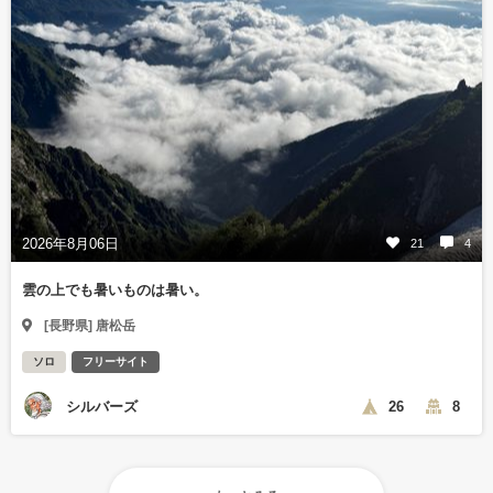
2026年8月06日
21
4
雲の上でも暑いものは暑い。
[長野県] 唐松岳
ソロ
フリーサイト
シルバーズ
26
8