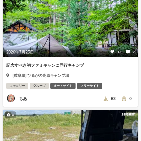
2026年7月25日
13
2
記念すべき初ファミキャンに同行キャンプ
[岐阜県] ひるがの高原キャンプ場
ファミリー
グループ
オートサイト
フリーサイト
ちあ
63
0
18時間前
4