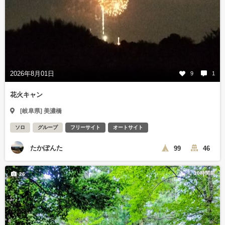
2026年8月01日
9
1
花火キャン
[岐阜県] 美濃橋
ソロ
グループ
フリーサイト
オートサイト
たかぽんた
99
46
10時間前
26