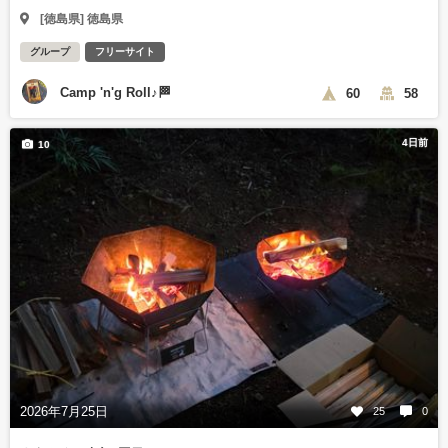
[徳島県] 徳島県
グループ
フリーサイト
Camp 'n'g Roll♪🏁
60
58
4日前
10
2026年7月25日
25
0