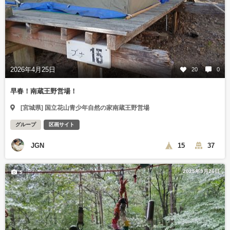
2026年4月25日
20
0
早春！南蔵王野営場！
[宮城県] 国立花山青少年自然の家南蔵王野営場
グループ
区画サイト
JGN
15
37
2025年9月26日
5