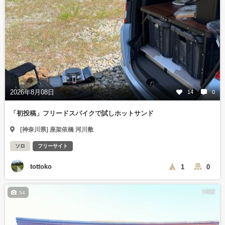
2026年8月08日
14
0
「初投稿」フリードスパイクで試しホットサンド
[神奈川県] 座架依橋 河川敷
ソロ
フリーサイト
tottoko
1
0
1日前
54