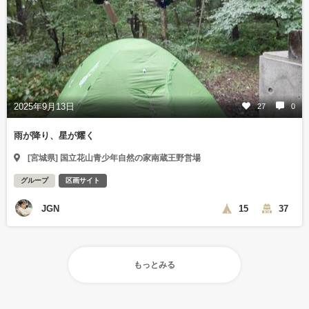
2025年9月13日
27
0
雨が降り、星が耀く
[宮城県] 国立花山青少年自然の家南蔵王野営場
グループ
区画サイト
JGN
15
37
もっとみる