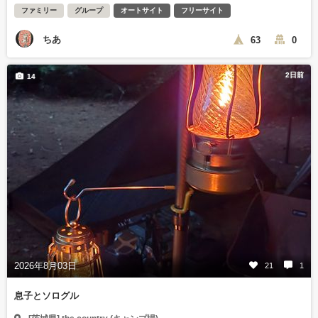
ファミリー
グループ
オートサイト
フリーサイト
ちあ
63
0
2日前
14
2026年8月03日
21
1
息子とソログル