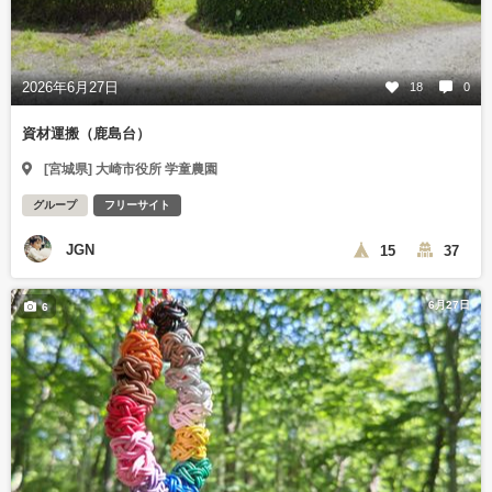
2026年6月27日
18
0
資材運搬（鹿島台）
[宮城県] 大崎市役所 学童農園
グループ
フリーサイト
JGN
15
37
6月27日
6