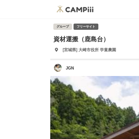
グループ
フリーサイト
資材運搬（鹿島台）
[宮城県] 大崎市役所 学童農園
JGN