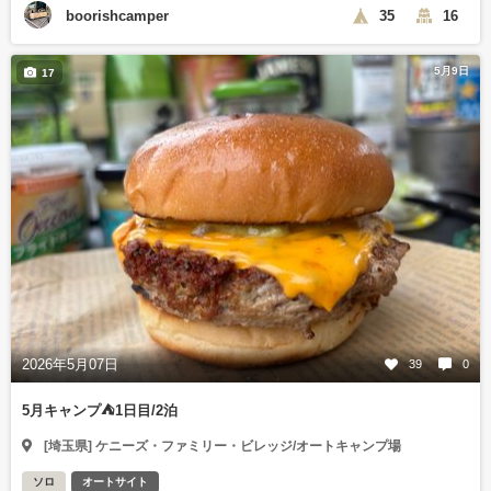
boorishcamper
35
16
5月9日
17
2026年5月07日
39
0
5月キャンプ⛺️1日目/2泊
[埼玉県] ケニーズ・ファミリー・ビレッジ/オートキャンプ場
ソロ
オートサイト