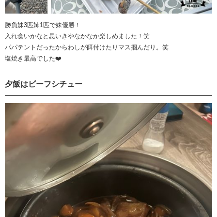
勝負妹3匹姉1匹で妹優勝！
入れ食いかなと思いきやなかなか楽しめました！笑
パパテントだったからわしが餌付けたりマス掴んだり。笑
塩焼き最高でした❤️
夕飯はビーフシチュー