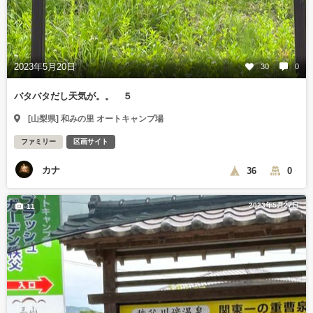
2023年5月20日
30
0
バタバタだし天気が。。 ５
[山梨県] 和みの里 オートキャンプ場
ファミリー
区画サイト
カナ
36
0
2023年5月27日
11