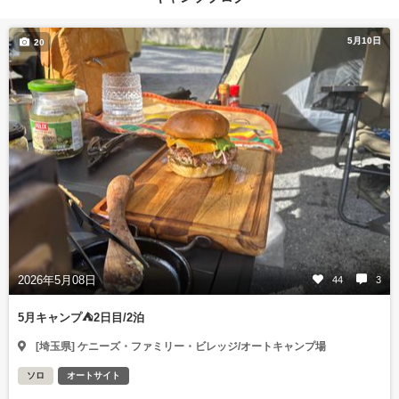
5月10日
20
2026年5月08日
44
3
5月キャンプ⛺️2日目/2泊
[埼玉県] ケニーズ・ファミリー・ビレッジ/オートキャンプ場
ソロ
オートサイト