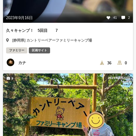
2023年9月16日
41
2
久々キャンプ！ 5回目 7
[静岡県] カントリーベアーファミリーキャンプ場
ファミリー
区画サイト
カナ
36
0
2023年6月23日
9