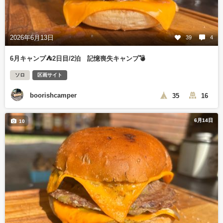
2026年6月13日
39
4
6月キャンプ⛺️2日目/2泊 記憶喪失キャンプ💣
ソロ
区画サイト
boorishcamper
35
16
6月14日
10