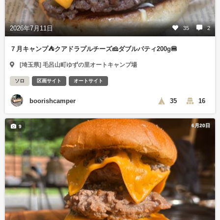
2026年7月11日
35
2
７月キャンプ⛺️クアドラプルチーズ🧀ダブルパティ200g🍔
[埼玉県] 毛呂山町ゆずの里オートキャンプ場
ソロ
区画サイト
オートサイト
boorishcamper
35
16
6月20日
9