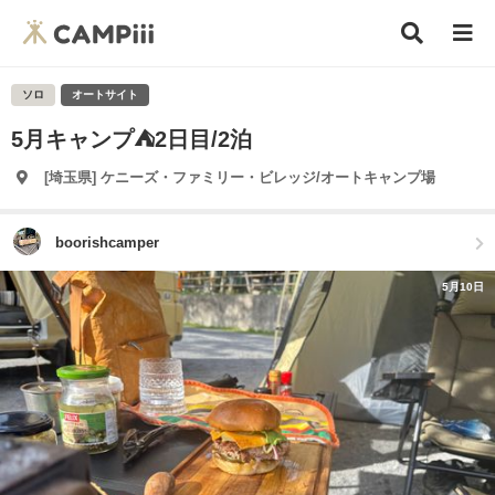
ソロ
オートサイト
5月キャンプ⛺️2日目/2泊
[埼玉県] ケニーズ・ファミリー・ビレッジ/オートキャンプ場
boorishcamper
5月10日