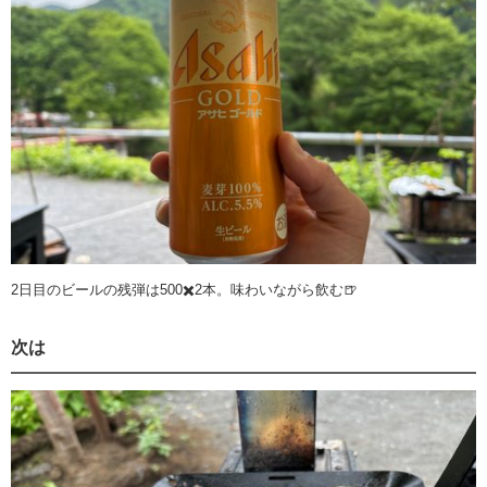
2日目のビールの残弾は500✖️2本。味わいながら飲む🍺
次は