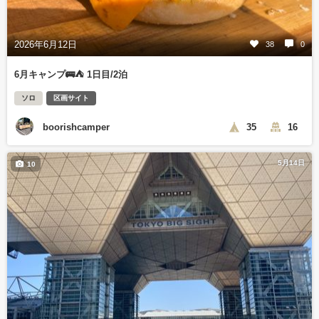
2026年6月12日
38
0
6月キャンプ🚌⛺️ 1日目/2泊
ソロ
区画サイト
boorishcamper
35
16
5月14日
10