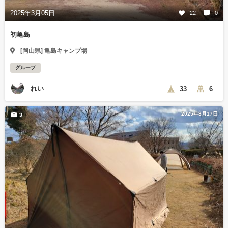
2025年3月05日
22
0
初亀島
[岡山県] 亀島キャンプ場
グループ
れい
33
6
2025年8月17日
3