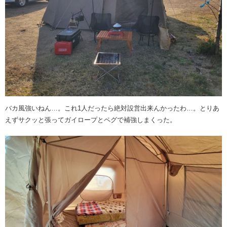
バカ風強いねん…。これ1人だったら絶対設営出来んかったわ…。とりあ
えずサクッと張ってガイロープとペグで補強しまくった。