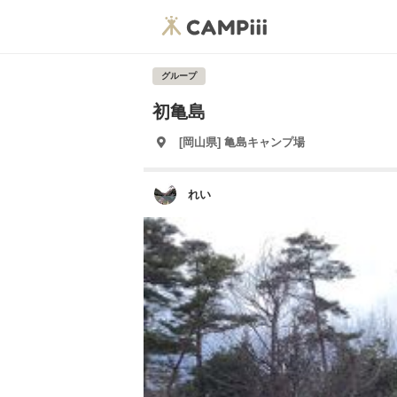
グループ
初亀島
[岡山県] 亀島キャンプ場
れい