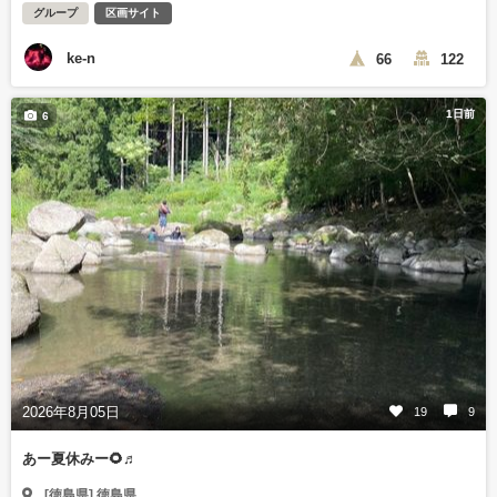
グループ
区画サイト
ke-n
66
122
1日前
6
2026年8月05日
19
9
あー夏休みー🌻♬
[徳島県] 徳島県