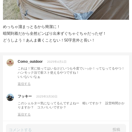
めっちゃ溜まっとるから簡潔に！
暗闇到着だから全然ピンばり出来ずぐちゃぐちゃだったぜ！
どうしよう！あんま書くことない！50字意外と長い！
Como_outdoor
2025年4月1日
これは！実に狙ってはいるけどいつも今度でいっか！ってなってるやつ！
ハンモック泊で薪スト使えるやつですね！
いいないいなぁ
返信する
フッキー
2025年3月30日
このシェルター気になってるんですよねー 軽いですか？ 設営時間かか
りますか？ コスパいいですか？
返信する
投稿