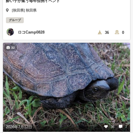
酔い子が集う毎年恒例イベント
[秋田県] 秋田県
グループ
ロコCamp0828
36
0
4日前
32
2026年7月12日
36
7