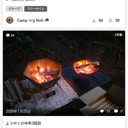
グループ
フリーサイト
Camp 'n'g Roll♪🏁
60
58
2日前
10
2026年7月25日
19
0
ようやくの今年3回目