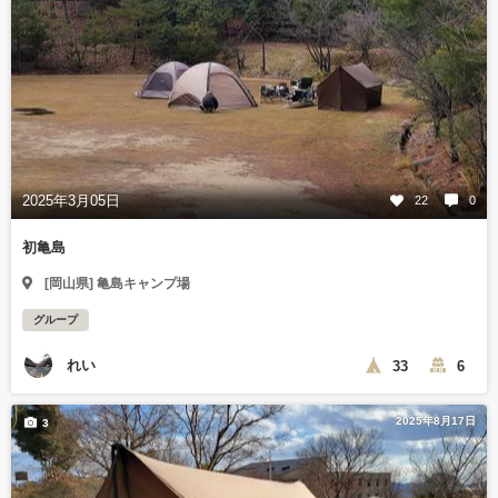
2025年3月05日
22
0
初亀島
[岡山県] 亀島キャンプ場
グループ
れい
33
6
2025年8月17日
3