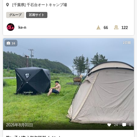
[千葉県] 千石台オートキャンプ場
グループ
区画サイト
ke-n
66
122
2日前
16
2026年8月01日
24
0