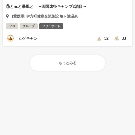
🗿と🐢と暴風と 〜四国遠征キャンプ2泊目〜
[愛媛県] 伊方町健康交流施設 亀ヶ池温泉
ソロ
グループ
フリーサイト
ヒゲキャン
52
33
もっとみる