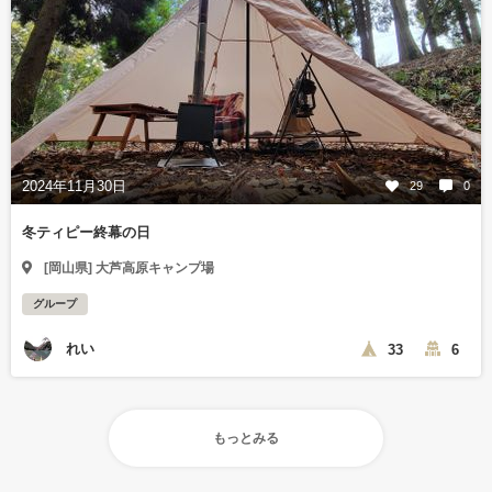
2024年11月30日
29
0
冬ティピー終幕の日
[岡山県] 大芦高原キャンプ場
グループ
れい
33
6
もっとみる