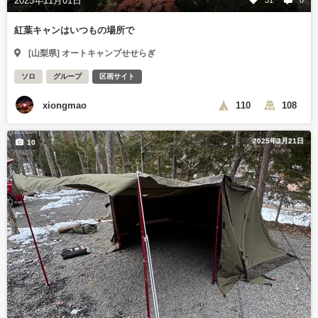
2025年11月01日
31
0
紅葉キャンはいつもの場所で
[山梨県] オートキャンプせせらぎ
ソロ
グループ
区画サイト
xiongmao
110
108
2025年3月21日
10