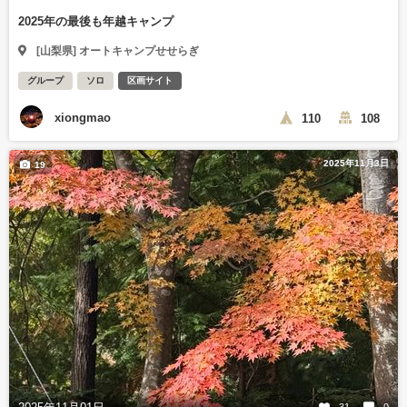
2025年の最後も年越キャンプ
[山梨県] オートキャンプせせらぎ
グループ
ソロ
区画サイト
xiongmao
110
108
2025年11月3日
19