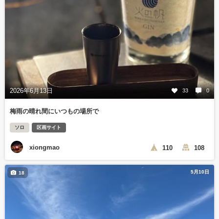
2026年6月13日
33
0
梅雨の晴れ間にいつもの場所で
ソロ
区画サイト
xiongmao
110
108
5月10日
18