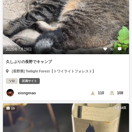
2026年7月19日
30
0
久しぶりの長野でキャンプ
[長野県] Twilight Forest【トワイライトフォレスト】
ソロ
区画サイト
xiongmao
110
108
6月14日
13