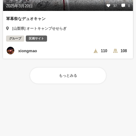
2025年3月20日
37
0
軍幕祭なデュオキャン
[山梨県] オートキャンプせせらぎ
グループ
区画サイト
xiongmao
110
108
もっとみる