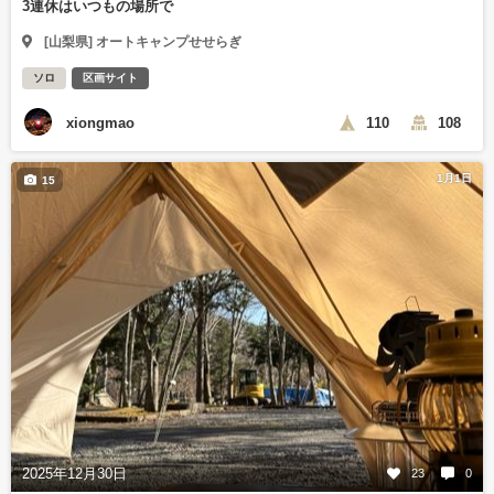
3連休はいつもの場所で
[山梨県] オートキャンプせせらぎ
ソロ
区画サイト
xiongmao
110
108
1月1日
15
2025年12月30日
23
0