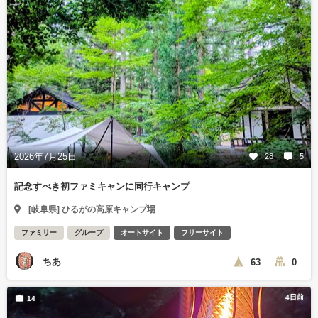
2026年7月25日
28
5
記念すべき初ファミキャンに同行キャンプ
[岐阜県] ひるがの高原キャンプ場
ファミリー
グループ
オートサイト
フリーサイト
ちあ
63
0
4日前
14