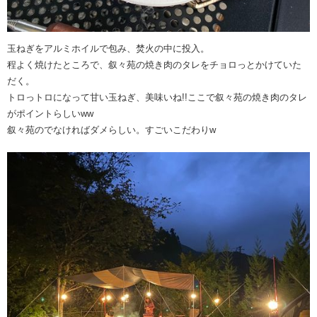
玉ねぎをアルミホイルで包み、焚火の中に投入。
程よく焼けたところで、叙々苑の焼き肉のタレをチョロっとかけていた
だく。
トロっトロになって甘い玉ねぎ、美味いね!!ここで叙々苑の焼き肉のタレ
がポイントらしいww
叙々苑のでなければダメらしい。すごいこだわりw