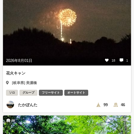
2026年8月01日
18
1
花火キャン
[岐阜県] 美濃橋
ソロ
グループ
フリーサイト
オートサイト
たかぽんた
99
46
1日前
26