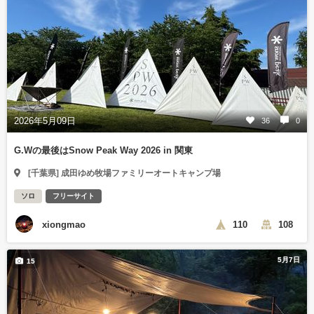
2026年5月09日
36
0
G.Wの最後はSnow Peak Way 2026 in 関東
[千葉県] 成田ゆめ牧場ファミリーオートキャンプ場
ソロ
フリーサイト
xiongmao
110
108
5月7日
15