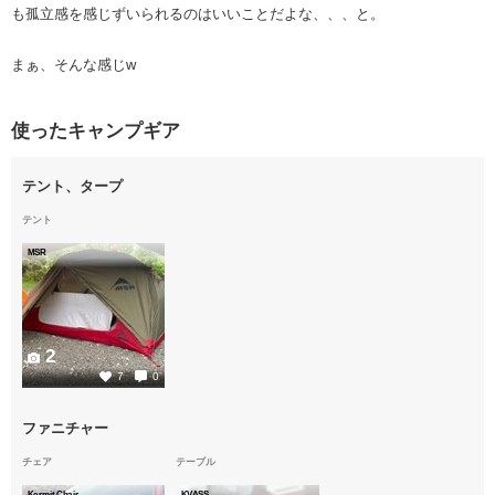
も孤立感を感じずいられるのはいいことだよな、、、と。
まぁ、そんな感じw
使ったキャンプギア
テント、タープ
テント
MSR
2
7
0
ファニチャー
チェア
テーブル
Kermit Chair
KVASS