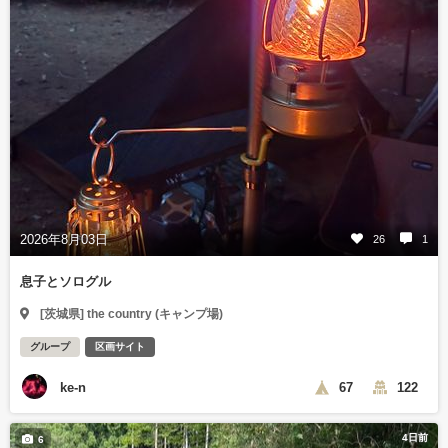
2026年8月03日
26
1
息子とソログル
[茨城県] the country (キャンプ場)
グループ
区画サイト
ke-n
67
122
4日前
6