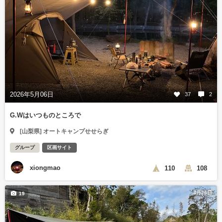
2026年5月06日
37
2
G.Wはいつものところで
[山梨県] オートキャンプせせらぎ
グループ
区画サイト
xiongmao
110
108
4月26日
19