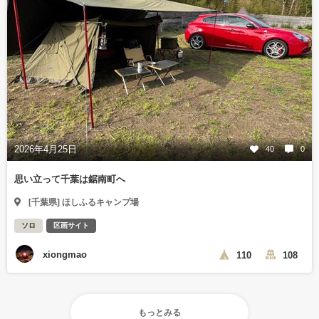
2026年4月25日
40
0
思い立って千葉は鋸南町へ
[千葉県] ほしふるキャンプ場
ソロ
区画サイト
xiongmao
110
108
もっとみる