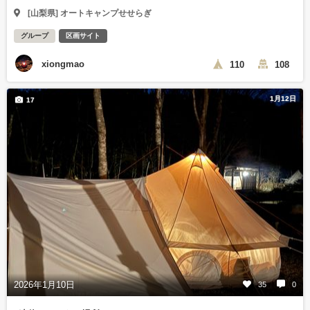
[山梨県] オートキャンプせせらぎ
グループ
区画サイト
xiongmao
110
108
1月12日
17
2026年1月10日
35
0