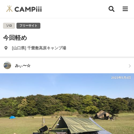
ソロ
フリーサイト
今回軽め
[山口県] 千畳敷高原キャンプ場
みぃ〜☆
2023年5月4日