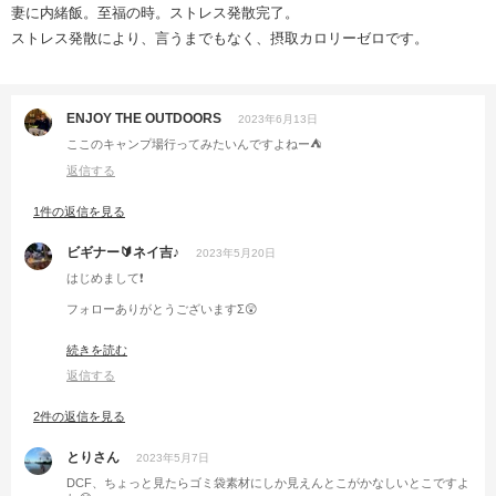
妻に内緒飯。至福の時。ストレス発散完了。
ストレス発散により、言うまでもなく、摂取カロリーゼロです。
ENJOY THE OUTDOORS
2023年6月13日
ここのキャンプ場行ってみたいんですよねー⛺️
返信する
1件の返信を見る
ビギナー🔰ネイ吉♪
2023年5月20日
はじめまして❗
フォローありがとうございますΣ😲
フォロバさせて頂きます🍴🙏✨
続きを読む
カロリー０の下り…まさかKS…おっと、誰か来たようだ(*-ω-)y-~
返信する
人違いならすみませんっ🤣
2件の返信を見る
とりさん
2023年5月7日
DCF、ちょっと見たらゴミ袋素材にしか見えんとこがかなしいとこですよ