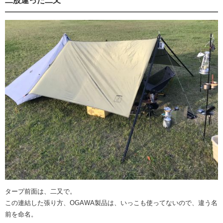
二股違った二又
タープ前面は、二又で。
この連結した張り方、OGAWA製品は、いっこも使ってないので、違う名
前を命名。