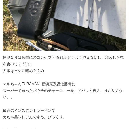
恒例朝食は豪華にのコンセプト(夜は暗いとよく見えないし、混入した虫
を食べてそう)で、
夕飯は早めに軽め？？の
マルちゃんZUBAAAN! 横浜家系醤油豚骨に
スーパーで買ったパウチのチャーシューを、ドバッと投入。麺が見えな
い。。
最近のインスタントラーメンて
めちゃ美味しいんですね。びっくり。