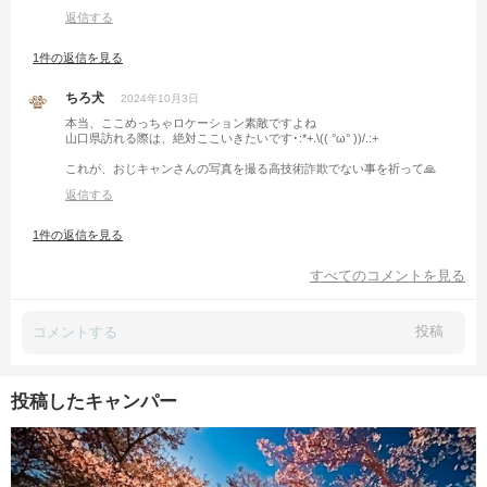
返信する
1件の返信を見る
ちろ犬
2024年10月3日
本当、ここめっちゃロケーション素敵ですよね
山口県訪れる際は、絶対ここいきたいです･:*+.\(( °ω° ))/.:+
これが、おじキャンさんの写真を撮る高技術詐欺でない事を祈って🙏
返信する
1件の返信を見る
すべてのコメントを見る
投稿
投稿したキャンパー