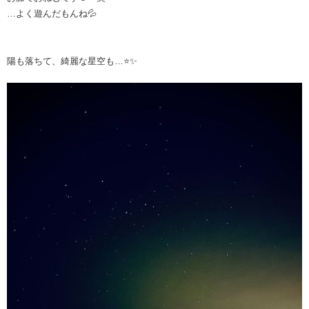
…よく遊んだもんね💦
陽も落ちて、綺麗な星空も…⭐️✨