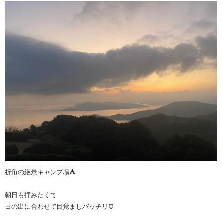
折角の絶景キャンプ場⛺️
朝日も拝みたくて
日の出に合わせて目覚ましバッチリ⏰