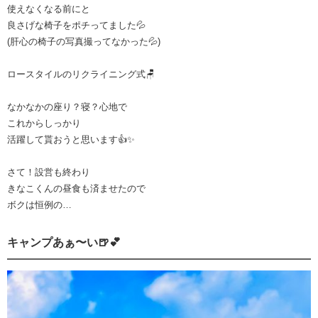
使えなくなる前にと
良さげな椅子をポチってました💦
(肝心の椅子の写真撮ってなかった💦)
ロースタイルのリクライニング式🪑
なかなかの座り？寝？心地で
これからしっかり
活躍して貰おうと思います👍✨
さて！設営も終わり
きなこくんの昼食も済ませたので
ボクは恒例の…
キャンプあぁ〜い🍺💕