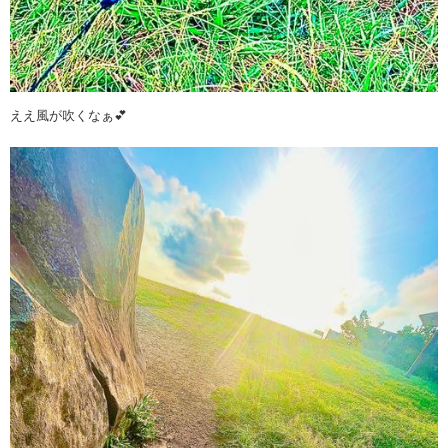
ええ風が吹くなぁ💕