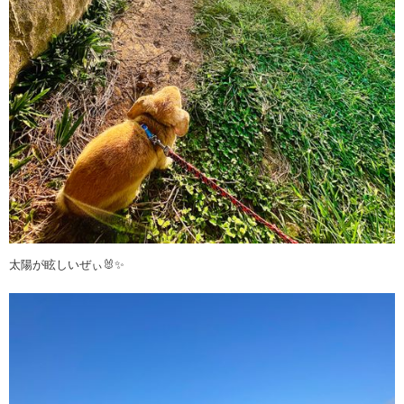
太陽が眩しいぜぃ🐰✨