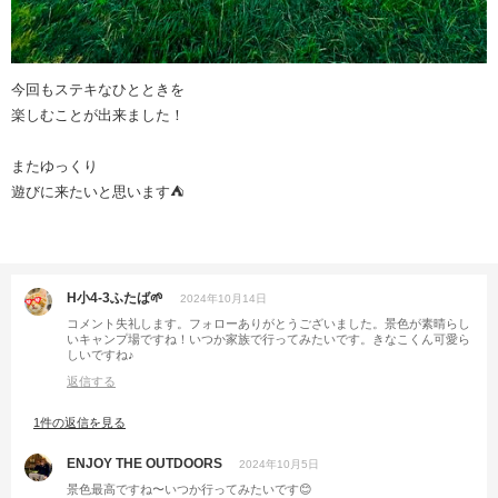
今回もステキなひとときを
楽しむことが出来ました！
またゆっくり
遊びに来たいと思います⛺️
H小4-3ふたば‪🌱
2024年10月14日
コメント失礼します。フォローありがとうございました。景色が素晴らし
いキャンプ場ですね！いつか家族で行ってみたいです。きなこくん可愛ら
しいですね♪
返信する
1件の返信を見る
ENJOY THE OUTDOORS
2024年10月5日
景色最高ですね〜いつか行ってみたいです😊