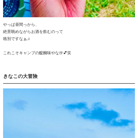
やっぱ昼間っから、
絶景眺めながらお酒を飲むのって
格別ですなぁ♫
これこそキャンプの醍醐味やな🍺💕笑
きなこの大冒険