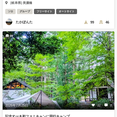
[岐阜県] 美濃橋
ソロ
グループ
フリーサイト
オートサイト
たかぽんた
99
46
1日前
26
2026年7月25日
22
2
記念すべき初ファミキャンに同行キャンプ