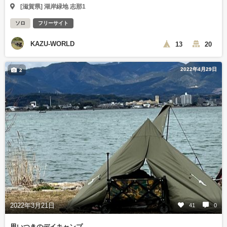
[滋賀県] 湖岸緑地 志那1
ソロ
フリーサイト
KAZU-WORLD
13
20
2022年4月29日
2
2022年3月21日
41
0
思いつきのデイキャンプ