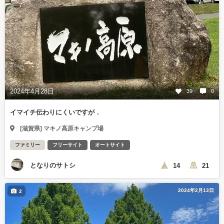
2024年4月28日
39
0
イマイチ伝わりにくいですが．
[滋賀県] マキノ高原キャンプ場
ファミリー
フリーサイト
オートサイト
となりのサトシ
14
21
2024年2月13日
2