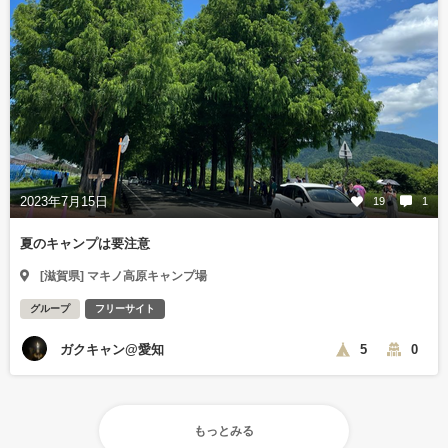
2023年7月15日
19
1
夏のキャンプは要注意
[滋賀県] マキノ高原キャンプ場
グループ
フリーサイト
ガクキャン@愛知
5
0
もっとみる