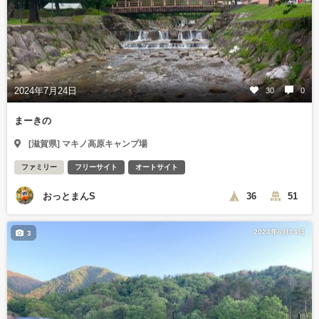
2024年7月24日
30
0
まーきの
[滋賀県] マキノ高原キャンプ場
ファミリー
フリーサイト
オートサイト
おっとまんS
36
51
2024年6月14日
3