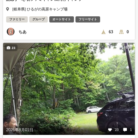
[岐阜県] ひるがの高原キャンプ場
ファミリー
グループ
オートサイト
フリーサイト
ちあ
63
0
3日前
23
2026年8月01日
23
1