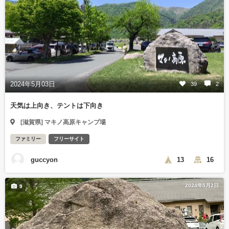
2024年5月03日
39
2
天気は上向き、テントは下向き
[滋賀県] マキノ高原キャンプ場
ファミリー
フリーサイト
guccyon
13
16
2024年5月2日
9