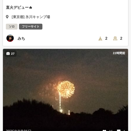
直火デビュー🔥
[東京都] 氷川キャンプ場
ソロ
フリーサイト
みち
2
2
22時間前
27