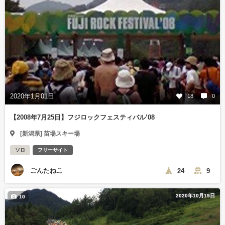
2020年1月01日
18
0
【2008年7月25日】フジロックフェスティバル’08
[新潟県] 苗場スキー場
ソロ
フリーサイト
ごんたねこ
24
9
2020年10月19日
10