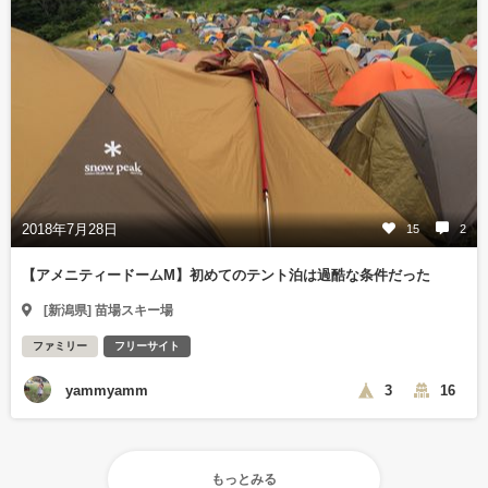
2018年7月28日
15
2
【アメニティードームM】初めてのテント泊は過酷な条件だった
[新潟県] 苗場スキー場
ファミリー
フリーサイト
yammyamm
3
16
もっとみる