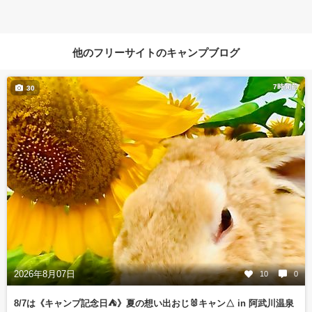
他のフリーサイトのキャンプブログ
7時間前
30
2026年8月07日
10
0
8/7は《キャンプ記念日⛺️》夏の想い出おじ🐰キャン△ in 阿武川温泉