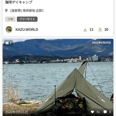
珈琲デイキャンプ
[滋賀県] 湖岸緑地 志那1
ソロ
フリーサイト
KAZU-WORLD
13
20
2022年4月29日
2
2022年3月21日
41
0