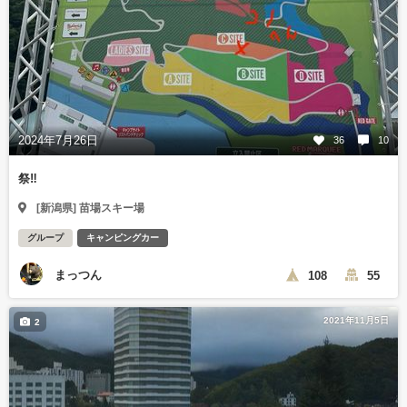
2024年7月26日
36
10
祭‼︎
[新潟県] 苗場スキー場
グループ
キャンピングカー
まっつん
108
55
2021年11月5日
2