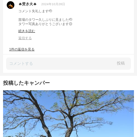
🔥焚き火🔥
2024年10月28日
コメント失礼します🫡
苗場のタワー久しぶりに見ました🫡
タワー写真ありがとうございます😊
続きを読む
昔は、毎年スキーでお邪魔してました。
返信する
1件の返信を見る
投稿
投稿したキャンパー