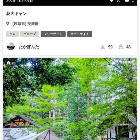
2026年8月01日
16
1
花火キャン
[岐阜県] 美濃橋
ソロ
グループ
フリーサイト
オートサイト
たかぽんた
99
46
23時間前
26