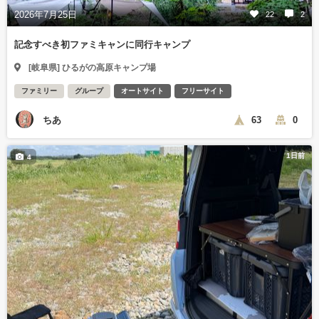
2026年7月25日
22
2
記念すべき初ファミキャンに同行キャンプ
[岐阜県] ひるがの高原キャンプ場
ファミリー
グループ
オートサイト
フリーサイト
ちあ
63
0
1日前
4