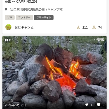
公園 〜 CAMP NO.206
[山口県] 萩阿武川温泉公園（キャンプ可）
ソロ
ファミリー
フリーサイト
おじキャン△
211
74
13時間前
2
2026年8月08日
11
0