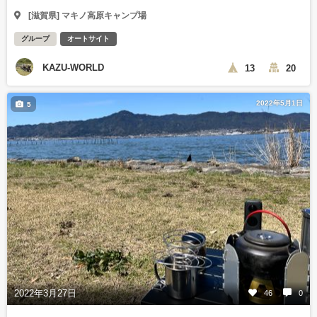
[滋賀県] マキノ高原キャンプ場
グループ
オートサイト
KAZU-WORLD
13
20
2022年5月1日
5
2022年3月27日
46
0