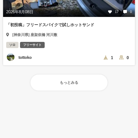
2026年8月08日
17
0
「初投稿」フリードスパイクで試しホットサンド
[神奈川県] 座架依橋 河川敷
ソロ
フリーサイト
tottoko
1
0
もっとみる