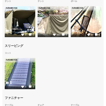
テント
テント
ポール
FUTURE FOX
FUTURE FOX
FUTURE FOX
4
3
2
9
0
10
0
3
0
スリーピング
コット
FUTURE FOX
1
4
0
ファニチャー
テーブル
チェア
テーブル