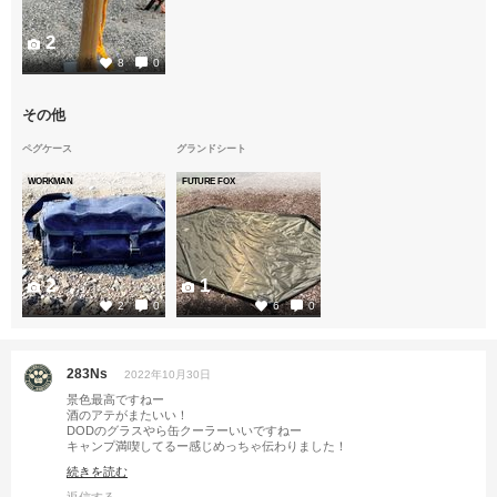
2
8
0
その他
ペグケース
グランドシート
WORKMAN
FUTURE FOX
2
1
2
0
6
0
283Ns
2022年10月30日
景色最高ですねー
酒のアテがまたいい！
DODのグラスやら缶クーラーいいですねー
キャンプ満喫してるー感じめっちゃ伝わりました！
ご馳走様でした！
続きを読む