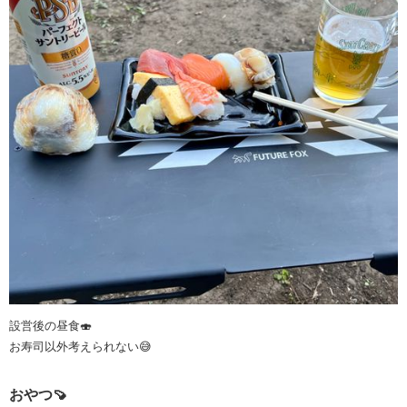
設営後の昼食🍣
お寿司以外考えられない😅
おやつ🍠