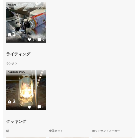
Iwatani
1
7
0
ライティング
ランタン
CAPTAIN STAG
3
3
0
クッキング
鍋
食器セット
ホットサンドメーカー