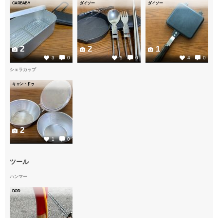
CARBABY
ダイソー
ダイソー
2
2
1
3
0
5
0
4
0
シェラカップ
キャン・ドゥ
2
1
0
ツール
ハンマー
DOD