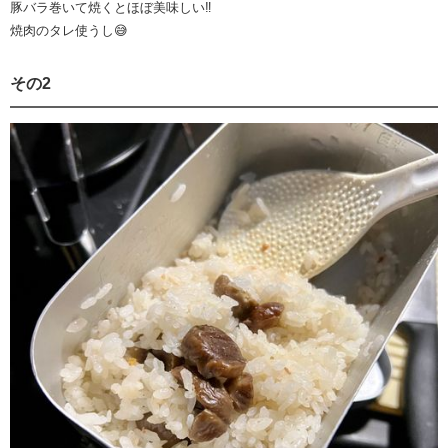
豚バラ巻いて焼くとほぼ美味しい‼️
焼肉のタレ使うし😅
その2