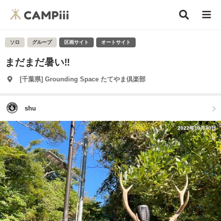
ソロ
グループ
区画サイト
オートサイト
まだまだ暑い‼️
[千葉県] Grounding Space たてやま倶楽部
shu
2022年10月30日