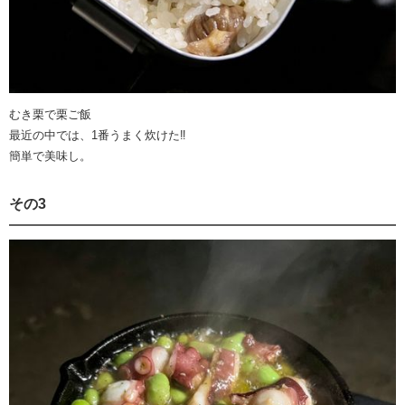
むき栗で栗ご飯
最近の中では、1番うまく炊けた‼️
簡単で美味し。
その3