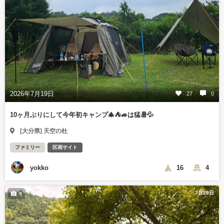
2026年7月19日
27
0
10ヶ月ぶりにして今年初キャンプ🎄⛺🚙は猛暑💦
[大分県] 天空の杜
ファミリー
区画サイト
yokko
16
4
7月29日
9