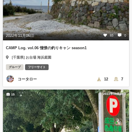
2022年11月06日
65
0
CAMP Log. vol.06 憧憬の釣りキャン season1
[千葉県] お台場 海浜庭園
グループ
フリーサイト
コータロー
12
7
2022年10月28日
15