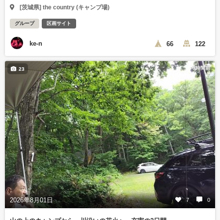
[茨城県] the country (キャンプ場)
グループ
区画サイト
ke-n
66
122
9時間前
23
2026年8月01日
7
0