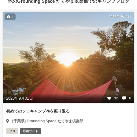
他のGrounding Space たてやま倶楽部でのキャンプブログ
2025年10月1日
6
2023年9月01日
32
6
初めてのソロキャンプ⛺️を振り返る
[千葉県] Grounding Space たてやま倶楽部
ソロ
区画サイト