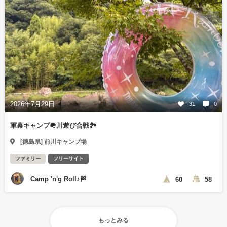
2026年7月29日
31
0
軍幕キャンプ🪖川遊び合戦🏞️
[徳島県] 前川キャンプ場
ファミリー
フリーサイト
Camp 'n'g Roll♪🏁
60
58
もっとみる