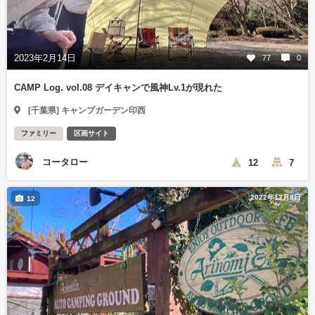
2023年2月14日
77
0
CAMP Log. vol.08 デイキャンで風神Lv.1が現れた
[千葉県] キャンプガーデン印西
ファミリー
区画サイト
コータロー
12
7
2022年12月8日
12