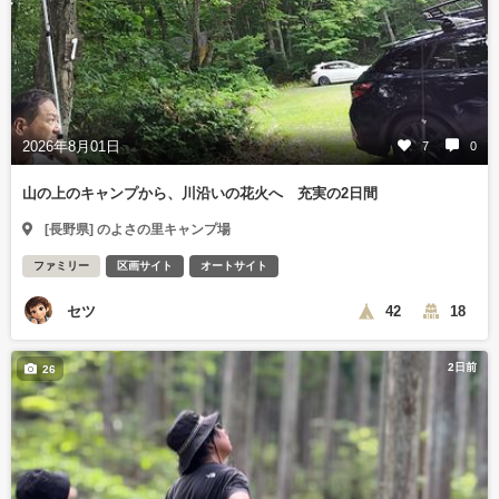
2026年8月01日
7
0
山の上のキャンプから、川沿いの花火へ 充実の2日間
[長野県] のよさの里キャンプ場
ファミリー
区画サイト
オートサイト
セツ
42
18
2日前
26