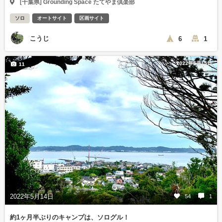
[千葉県] Grounding Space たてやま倶楽部
ソロ
オートサイト
区画サイト
こうじ
6
1
2022年5月15日
11
2022年5月14日
54
1
約1ヶ月半ぶりのキャンプは、ソログル！