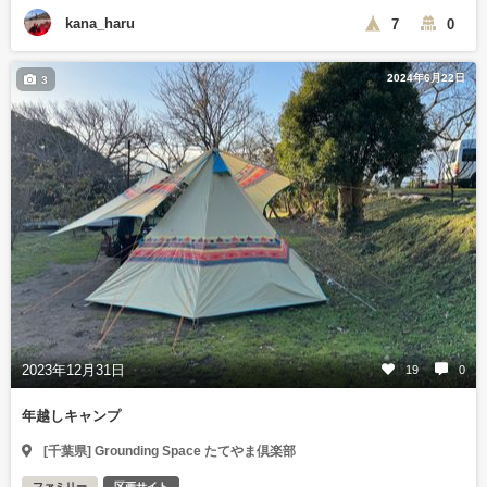
kana_haru
7
0
2024年6月22日
3
2023年12月31日
19
0
年越しキャンプ
[千葉県] Grounding Space たてやま倶楽部
ファミリー
区画サイト