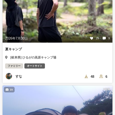
2026年7月30日
29
9
夏キャンプ
[岐阜県] ひるがの高原キャンプ場
ファミリー
オートサイト
すな
48
6
5日前
39