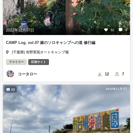
2022年12月07日
82
4
CAMP Log. vol.07 嫁のソロキャンプへの道 修行編
[千葉県] 有野実苑オートキャンプ場
ファミリー
区画サイト
コータロー
12
7
2022年11月7日
23