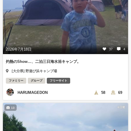
2026年7月18日
37
4
灼熱のShow…、二泊三日海水浴キャンプ。
[大分県] 野遊び浜キャンプ場
ファミリー
グループ
フリーサイト
HARUMAGEDON
58
69
6日前
13