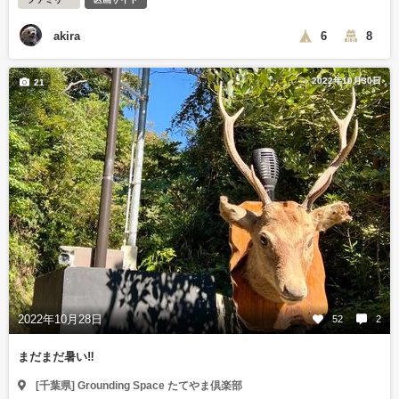
akira
6
8
2022年10月30日
21
2022年10月28日
52
2
まだまだ暑い‼️
[千葉県] Grounding Space たてやま倶楽部