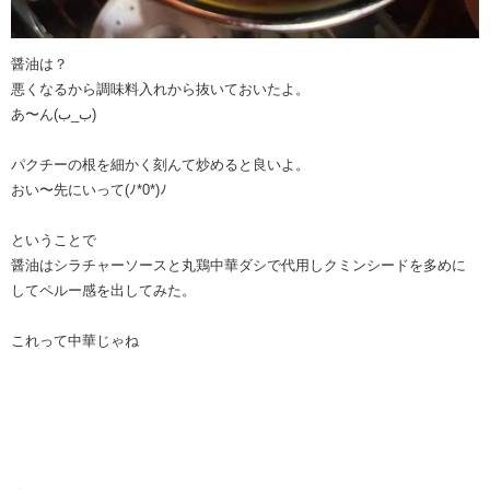
醤油は？
悪くなるから調味料入れから抜いておいたよ。
あ〜ん(⁠ب⁠_⁠ب⁠)
パクチーの根を細かく刻んて炒めると良いよ。
おい〜先にいって(⁠ﾉ⁠*⁠0⁠*⁠)⁠ﾉ
ということで
醤油はシラチャーソースと丸鶏中華ダシで代用しクミンシードを多めに
してペルー感を出してみた。
これって中華じゃね