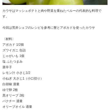
カウサはマッシュポテトと肉や野菜を重ねたペルーの代表的な料理で
す。
今回は荒井シェフのレシピを参考に蟹とアボカドを使ったカウサ
〈材料〉
アボカド 1/2個
ズワイガニ 缶詰
じゃがいも 1個
塩 ふたつまみ
唐辛子
レモン汁 小さじ1/2
小ねぎ 大さじ1（小口切り）
白胡椒 適量
ゆで卵 2枚
黒オリーブ 2粒
パクチー 適量
オリーブオイル 適量