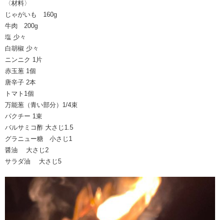
〈材料〉
じゃがいも 160g
牛肉 200g
塩 少々
白胡椒 少々
ニンニク 1片
赤玉葱 1個
唐辛子 2本
トマト1個
万能葱（青い部分）1/4束
パクチー 1束
バルサミコ酢 大さじ1.5
グラニュー糖 小さじ1
醤油 大さじ2
サラダ油 大さじ5