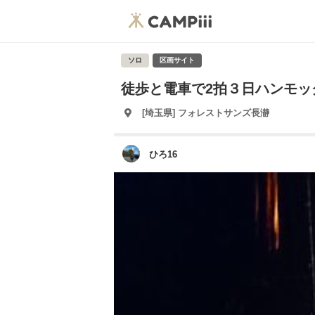
ソロ
区画サイト
徒歩と電車で2拍３日ハンモッ
[埼玉県] フォレストサンズ長瀞
ひろ16