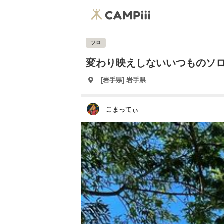
ソロ
変わり映えしないいつものソ
[岩手県] 岩手県
こまってぃ