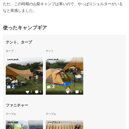
ただ、この時期の山梨キャンプは寒いので、やっぱりシェルターがいる
なと実感しました。
使ったキャンプギア
テント、タープ
タープ
テント
snow peak
snow peak
2
3
2
0
5
0
ファニチャー
テーブル
テーブル
UNIFLAME
ノーブランド