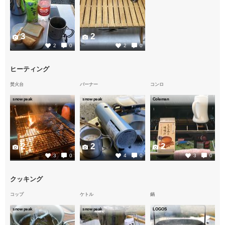
3
2
2
0
2
0
ヒーティング
焚火台
バーナー
コンロ
snow peak
snow peak
Coleman
2
2
2
3
0
4
0
3
0
クッキング
コップ
ケトル
鍋
snow peak
snow peak
LOGOS