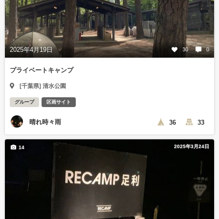
2025年4月19日
30
0
プライベートキャンプ
[千葉県] 清水公園
グループ
区画サイト
晴れ時々雨
36
33
2025年3月24日
14