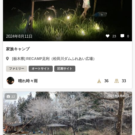
2024年8月11日
23
0
家族キャンプ
[栃木県] RECAMP足利（松田川ダムふれあい広場）
ファミリー
オートサイト
区画サイト
晴れ時々雨
36
33
2025年3月24日
22