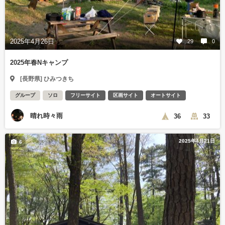
2025年4月26日
29
0
2025年春Nキャンプ
[長野県] ひみつきち
グループ
ソロ
フリーサイト
区画サイト
オートサイト
晴れ時々雨
36
33
2025年4月21日
6