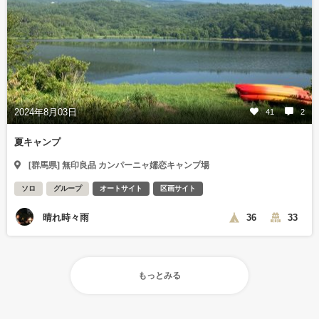
2024年8月03日
41
2
夏キャンプ
[群馬県] 無印良品 カンパーニャ嬬恋キャンプ場
ソロ
グループ
オートサイト
区画サイト
晴れ時々雨
36
33
もっとみる