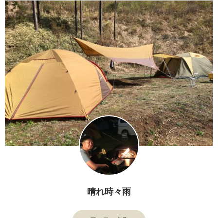
晴れ時々雨