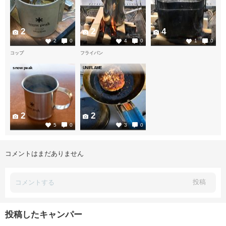
2
2
4
2
0
4
0
1
0
コップ
フライパン
snow peak
UNIFLAME
2
2
5
0
3
0
コメントはまだありません
投稿
投稿したキャンパー