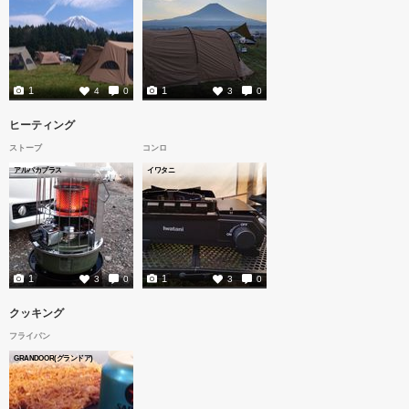
1
1
4
0
3
0
ヒーティング
ストーブ
コンロ
アルパカプラス
イワタニ
1
1
3
0
3
0
クッキング
フライパン
GRANDOOR(グランドア)