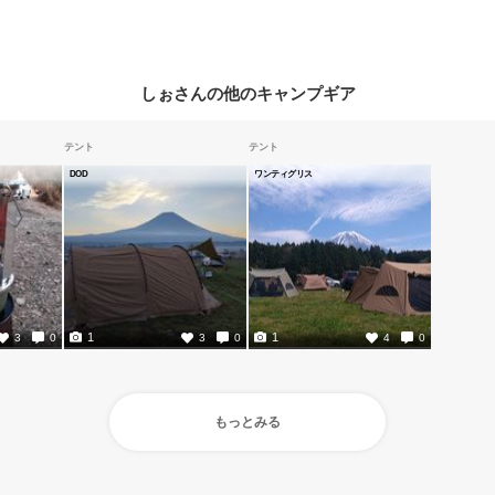
しぉさんの他のキャンプギア
テント
テント
DOD
ワンティグリス
1
1
3
0
3
0
4
0
もっとみる