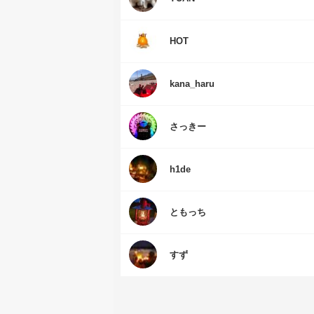
HOT
kana_haru
さっきー
h1de
ともっち
すず