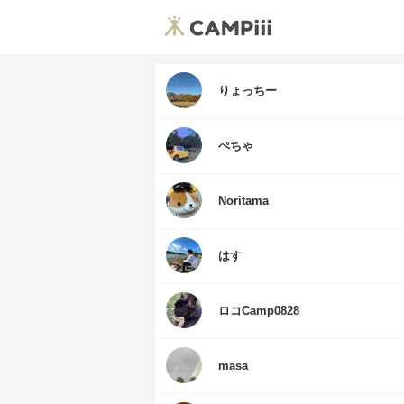
りょっちー
ぺちゃ
Noritama
はす
ロコCamp0828
masa