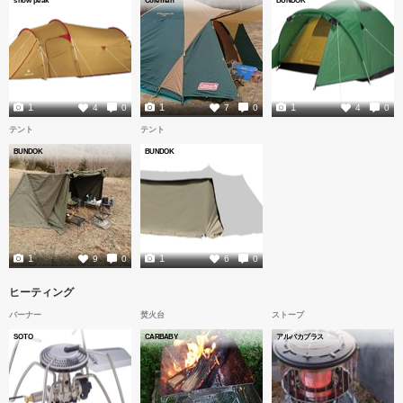
snow peak
Coleman
BUNDOK
1
1
1
4
0
7
0
4
0
テント
テント
BUNDOK
BUNDOK
1
1
9
0
6
0
ヒーティング
バーナー
焚火台
ストーブ
SOTO
CARBABY
アルパカプラス