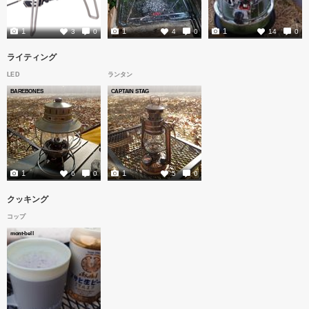
1
1
1
3
0
4
0
14
0
ライティング
LED
ランタン
BAREBONES
CAPTAIN STAG
1
1
6
0
5
0
クッキング
コップ
mont-bell