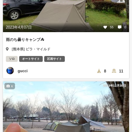
2023年4月07日
55
0
雨のち曇りキャンプ⛺
[熊本県] ビラ・マイルド
ソロ
オートサイト
区画サイト
gucci
8
11
2023年12月30日
6