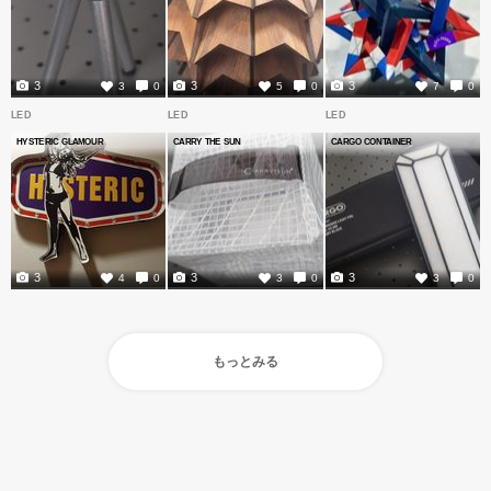
3
3
3
3
0
5
0
7
0
LED
LED
LED
HYSTERIC GLAMOUR
CARRY THE SUN
CARGO CONTAINER
3
3
3
4
0
3
0
3
0
もっとみる