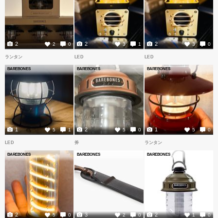
2
2
2
2
0
3
1
3
0
ランタン
LED
LED
BAREBONES
BAREBONES
BAREBONES
1
2
1
5
1
5
0
5
0
LED
斧
ランタン
BAREBONES
BAREBONES
BAREBONES
2
3
2
5
0
2
0
1
0