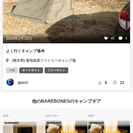
2024年2月10日
49
0
よく行くキャンプ場⛺
[熊本県] 菊池高原ファミリーキャンプ場
ソロ
オートサイト
フリーサイト
gucci
8
11
他のBAREBONESのキャンプギア
LED
スピーカー
LED
BAREBONES
BAREBONES
BAREBONES