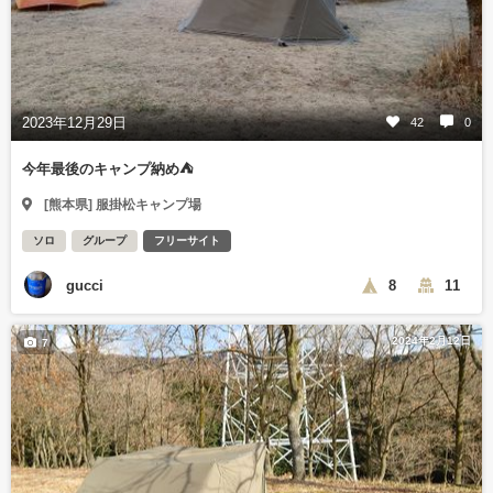
2023年12月29日
42
0
今年最後のキャンプ納め⛺
[熊本県] 服掛松キャンプ場
ソロ
グループ
フリーサイト
gucci
8
11
2024年2月12日
7