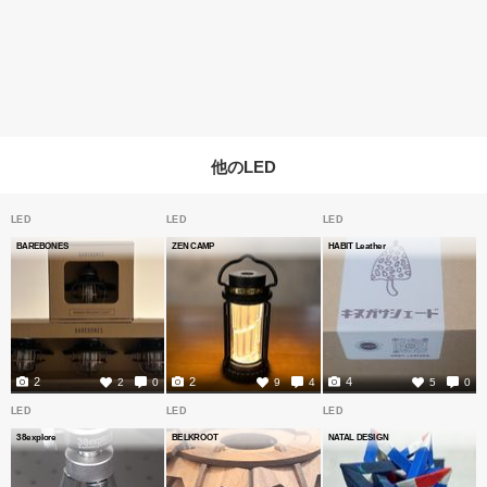
他のLED
LED
LED
LED
BAREBONES
ZEN CAMP
HABIT Leather
2
2
4
2
0
9
4
5
0
LED
LED
LED
38explore
BELKROOT
NATAL DESIGN