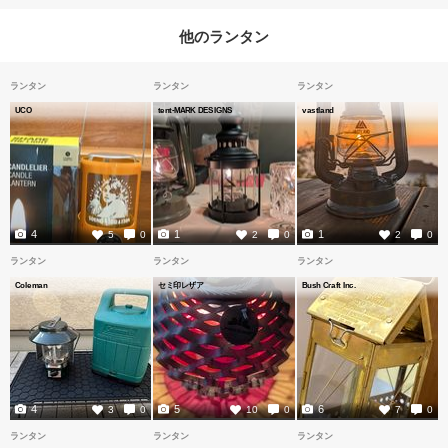
他のランタン
ランタン
ランタン
ランタン
UCO
tent-MARK DESIGNS
vastland
4
1
1
5
0
2
0
2
0
ランタン
ランタン
ランタン
Coleman
セミ印レザア
Bush Craft Inc.
4
5
6
3
0
10
0
7
0
ランタン
ランタン
ランタン