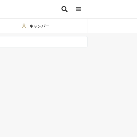
キャンパー