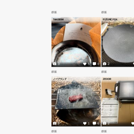
鉄板
鉄板
TAKIBISM
FUTURE FOX
3
2
5
0
鉄板
鉄板
ノーブランド
ZEOOR
1
2
1
0
鉄板
鉄板