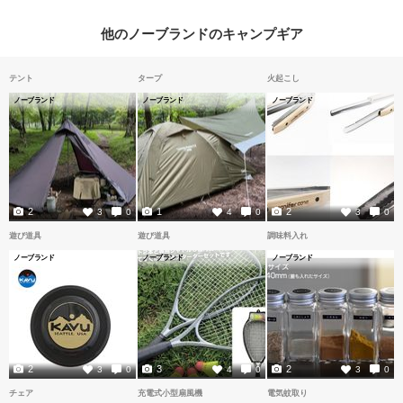
他のノーブランドのキャンプギア
テント
タープ
火起こし
ノーブランド
ノーブランド
ノーブランド
2
1
2
3
0
4
0
3
0
遊び道具
遊び道具
調味料入れ
ノーブランド
ノーブランド
ノーブランド
2
3
2
3
0
4
0
3
0
チェア
充電式小型扇風機
電気蚊取り