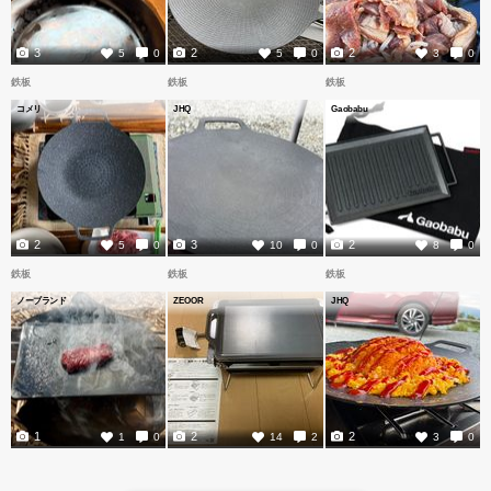
3
2
2
5
0
5
0
3
0
鉄板
鉄板
鉄板
コメリ
JHQ
Gaobabu
2
3
2
5
0
10
0
8
0
鉄板
鉄板
鉄板
ノーブランド
ZEOOR
JHQ
1
2
2
1
0
14
2
3
0