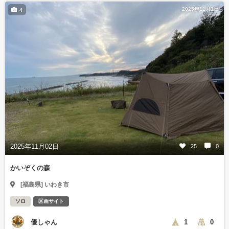
2025年11月3日
4
2025年11月02日
25
0
かいぞくの森
[福島県] いわき市
ソロ
区画サイト
優しゃん
1
0