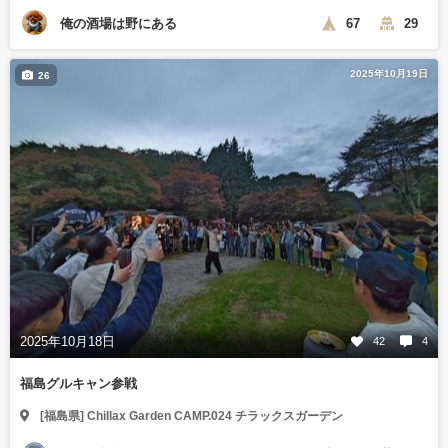
俺の酒場は野にある
67
29
2025年10月19日
26
2025年10月18日
42
4
福島グルキャン参戦
[福島県] Chillax Garden CAMP.024 チラックスガーデン