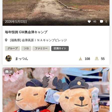
2026年5月03日
46
6
毎年恒例 GW奥会津キャンプ
[福島県] 会津高原ＩＮＡキャンプビレッジ
グループ
ソロ
ファミリー
区画サイト
まっつん
108
55
4月14日
36