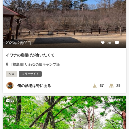
2026年2月06日
38
2
イワナの唐揚げが食いたくて
[福島県] いわなの郷キャンプ場
ソロ
フリーサイト
俺の酒場は野にある
67
29
2月4日
39