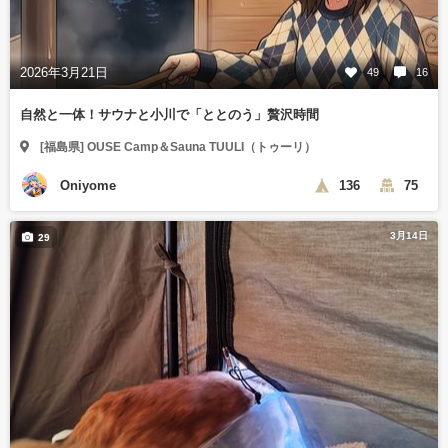
2026年3月21日
49
16
自然と一体！サウナと小川で「ととのう」贅沢時間
[福島県] OUSE Camp＆Sauna TUULI（トゥーリ）
Oniyome
136
75
3月14日
29