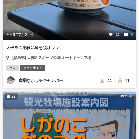
2026年2月28日
21
0
太平洋の潮騒に耳を傾けつつ
[福島県] 天神岬スポーツ公園 オートキャンプ場
ソロ
オートサイト
病弱なボッチキャンパー
44
21
2月15日
16