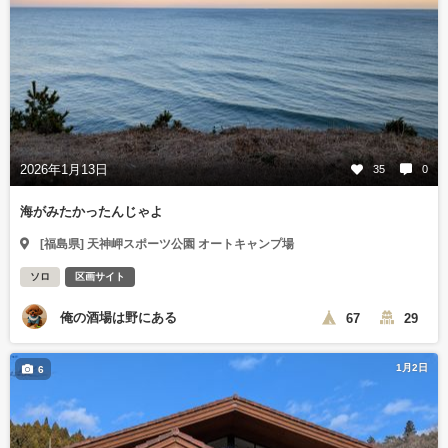
2026年1月13日
35
0
海がみたかったんじゃよ
[福島県] 天神岬スポーツ公園 オートキャンプ場
ソロ
区画サイト
俺の酒場は野にある
67
29
1月2日
6