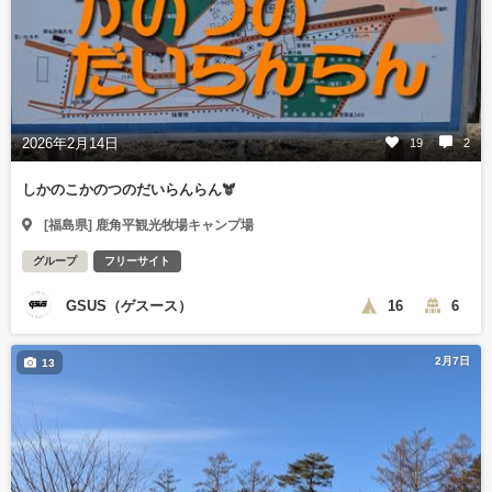
2026年2月14日
19
2
しかのこかのつのだいらんらん🫎
[福島県] 鹿角平観光牧場キャンプ場
グループ
フリーサイト
GSUS（ゲスース）
16
6
2月7日
13