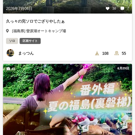
2026年7月04日
38
7
久っ々の完ソロでござりやしたぁ
[福島県] 曽原湖オートキャンプ場
ソロ
区画サイト
まっつん
108
55
6月29日
43