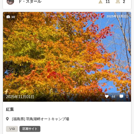
ド・スタール
11
2
2025年11月2日
10
2025年11月01日
44
0
紅葉
[福島県] 羽鳥湖畔オートキャンプ場
ソロ
区画サイト