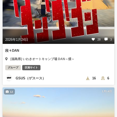
2026年1月24日
28
3
段々DAN
[福島県] いわきオートキャンプ場 DAN～煖～
グループ
区画サイト
GSUS（ゲスース）
16
6
1月14日
12