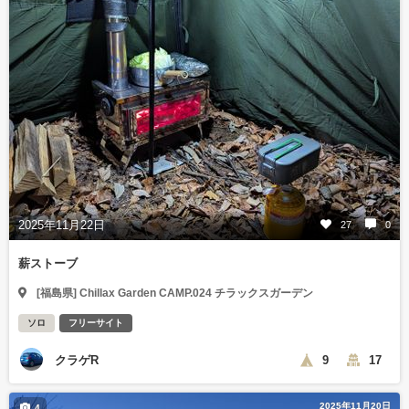
2025年11月22日
27
0
薪ストーブ
[福島県] Chillax Garden CAMP.024 チラックスガーデン
ソロ
フリーサイト
クラゲR
9
17
2025年11月20日
4