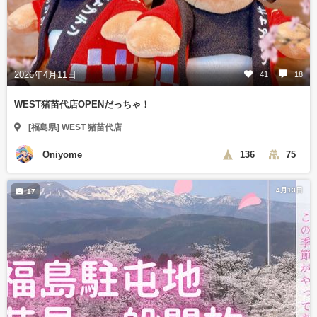
2026年4月11日
41
18
WEST猪苗代店OPENだっちゃ！
[福島県] WEST 猪苗代店
Oniyome
136
75
4月13日
17