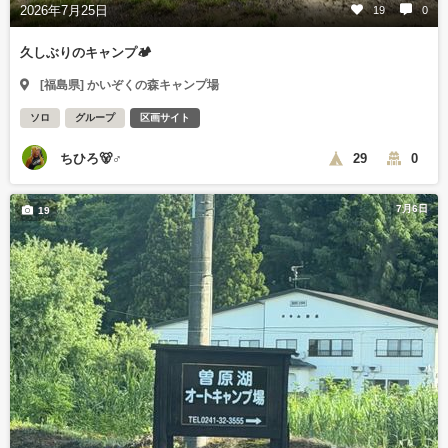
2026年7月25日
19
0
久しぶりのキャンプ🏕
[福島県] かいぞくの森キャンプ場
ソロ
グループ
区画サイト
ちひろ🐻♂
29
0
7月6日
19