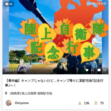
2025年11月10日
33
2025年9月28日
41
16
【番外編】キャンプじゃないけど…キャンプ帰りに某駐屯地｢記念行
事｣へ！
[福島県] 陸上自衛隊 福島駐屯地
Oniyome
136
75