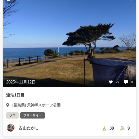
2025年11月12日
27
0
連泊1日目
[福島県] 天神岬スポーツ公園
ソロ
フリーサイト
古山たかし
30
9