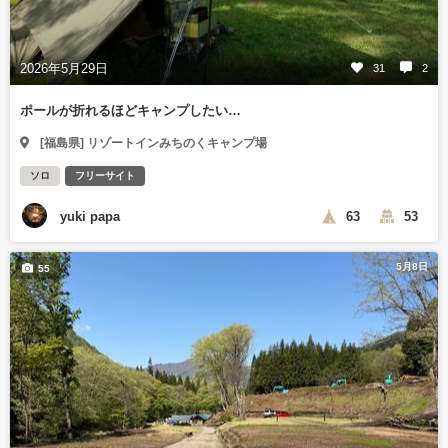
2026年5月29日
31
2
ポールが折れるほどキャンプしたい…
[福島県] リゾートインみちのくキャンプ場
ソロ
フリーサイト
yuki papa
63
53
5月8日
55