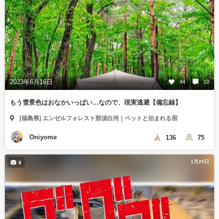
2023年6月16日
44
10
もう雪景色はおなかいっぱい…なので、現実逃避【備忘録】
[福島県] エンゼルフォレスト那須白河｜ペットと泊まれる宿
Oniyome
136
75
1月25日
6