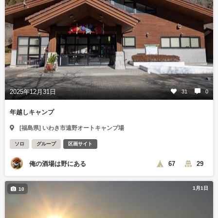
2025年12月31日
31
0
年越しキャンプ
[福島県] いわき市遠野オートキャンプ場
ソロ
グループ
区画サイト
俺の酒場は野にある
67
29
1月1日
10