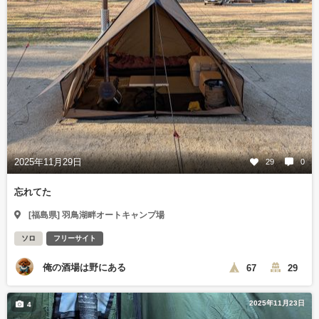
2025年11月29日
29
0
忘れてた
[福島県] 羽鳥湖畔オートキャンプ場
ソロ
フリーサイト
俺の酒場は野にある
67
29
2025年11月23日
4