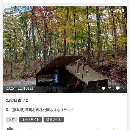
2025年11月3日
17
2025年11月01日
31
2
2泊3日森ソロ
[福島県] 葛尾村森林公園もりもりランド
ソロ
オートサイト
区画サイト