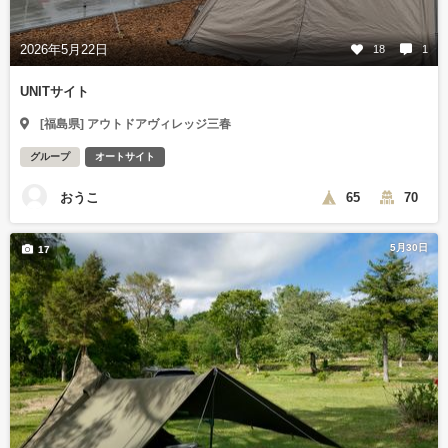
2026年5月22日
18
1
UNITサイト
[福島県] アウトドアヴィレッジ三春
グループ
オートサイト
おうこ
65
70
5月30日
17