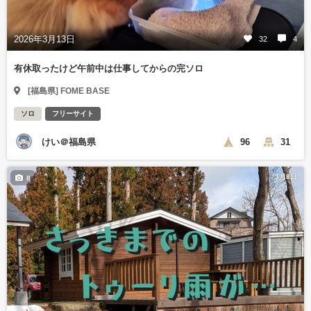
2026年3月13日
32
4
有休取ったけど午前中は仕事してからの完ソロ
[福島県] FOME BASE
ソロ
フリーサイト
けい＠福島県
96
31
3月8日
8