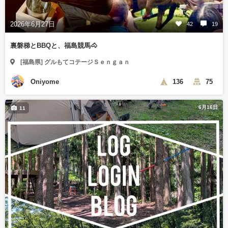
2026年6月27日
42
19
裏磐梯とBBQと、福島競馬🐴
[福島県] グルもてコテージＳｅｎｇａｎ
Oniyome
136
75
6月16日
11