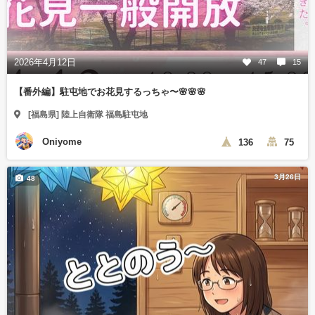
2026年4月12日
47
15
【番外編】駐屯地でお花見するっちゃ〜🌸🌸🌸
[福島県] 陸上自衛隊 福島駐屯地
Oniyome
136
75
3月26日
48