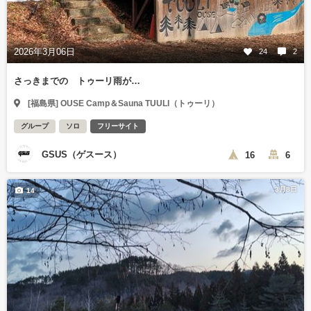
2026年3月06日
24
2
さっきまでの トゥーリ雨が…
[福島県] OUSE Camp＆Sauna TUULI（トゥーリ）
グループ
ソロ
フリーサイト
GSUS（ゲスース）
16
6
3月8日
14