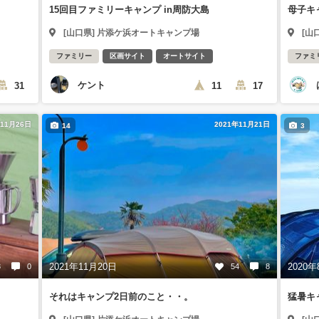
15回目ファミリーキャンプ in周防大島
母子キ
[山口県] 片添ケ浜オートキャンプ場
[山
ファミリー
区画サイト
オートサイト
ファミ
ケント
31
11
17
年11月26日
2021年11月21日
14
3
2021年11月20日
2020年
3
0
54
8
それはキャンプ2日前のこと・・。
猛暑キ