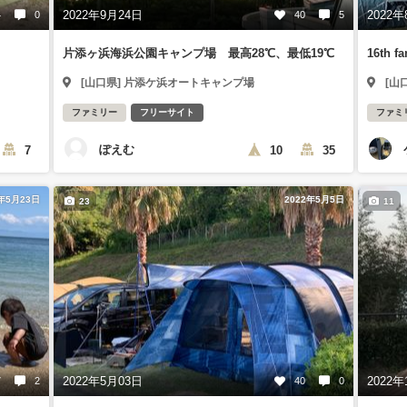
2022年9月24日
2022年
4
0
40
5
片添ヶ浜海浜公園キャンプ場 最高28℃、最低19℃
16th f
[山口県] 片添ケ浜オートキャンプ場
[山
ファミリー
フリーサイト
ファミ
ぽえむ
7
10
35
2年5月23日
2022年5月5日
23
11
2022年5月03日
2022年
7
2
40
0