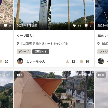
2023年6月16日
2023年
0
0
55
1
タープ購入！
18th
[山口県] 片添ケ浜オートキャンプ場
[山
グループ
区画サイト
ファミ
しぃーちゃん
10
12
10
3年2月28日
2023年2月5日
8
13