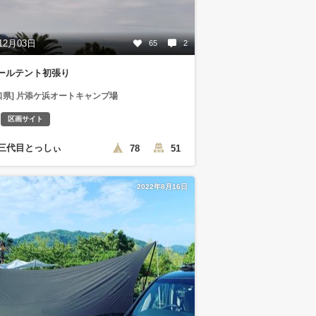
12月03日
65
2
ールテント初張り
口県] 片添ケ浜オートキャンプ場
区画サイト
三代目とっしぃ
78
51
2022年8月16日