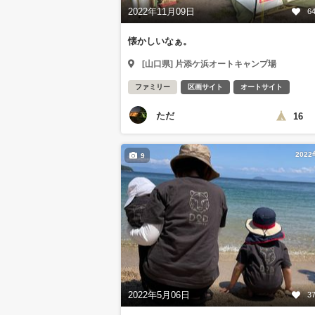
2022年11月09日
6
懐かしいなぁ。
[山口県] 片添ケ浜オートキャンプ場
ファミリー
区画サイト
オートサイト
ただ
16
202
9
2022年5月06日
3