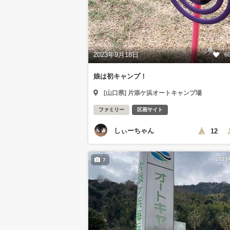
2023年9月18日
6
娘は初キャンプ！
[山口県] 片添ケ浜オートキャンプ場
ファミリー
区画サイト
しぃーちゃん
12
202
7