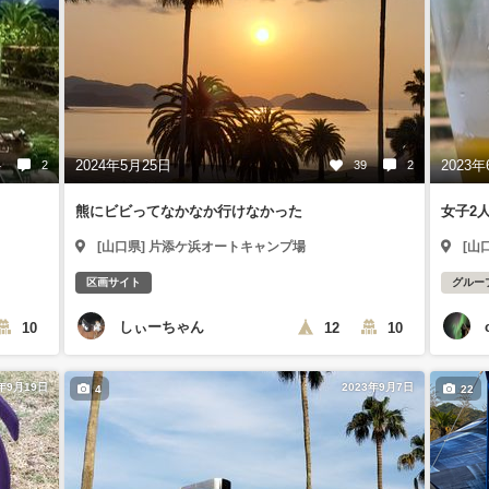
2024年5月25日
2023年
4
2
39
2
熊にビビってなかなか行けなかった
女子2
[山口県] 片添ケ浜オートキャンプ場
[山
区画サイト
グルー
しぃーちゃん
10
12
10
3年9月19日
2023年9月7日
4
22