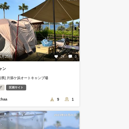
5月25日
24
0
ャン
口県] 片添ケ浜オートキャンプ場
プ
区画サイト
chaa
9
1
2023年10月21日