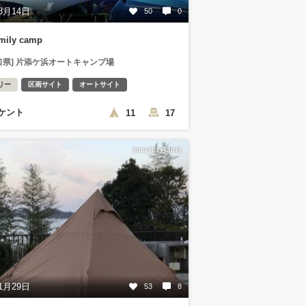
8月14日
50
0
amily camp
口県] 片添ケ浜オートキャンプ場
リー
区画サイト
オートサイト
ケント
11
17
2022年1月30日
1月29日
53
8