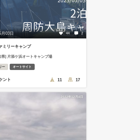
5月03日
44
2
ファミリーキャンプ
口県] 片添ケ浜オートキャンプ場
リー
オートサイト
ケント
11
17
2022年12月4日