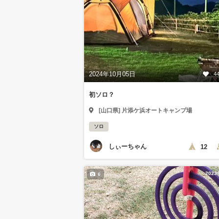
2024年10月05日
4
初ソロ？
[山口県] 片添ケ浜オートキャンプ場
ソロ
しぃーちゃん
12
202
6