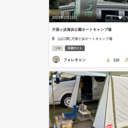
2023年2月23日
7
片添ヶ浜海浜公園オートキャンプ場
[山口県] 片添ケ浜オートキャンプ場
ソロ
区画サイト
フォレキャン
110
202
4