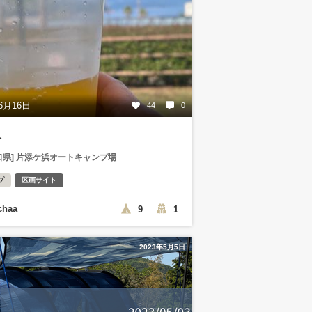
6月16日
44
0
人
口県] 片添ケ浜オートキャンプ場
プ
区画サイト
chaa
9
1
2023年5月5日