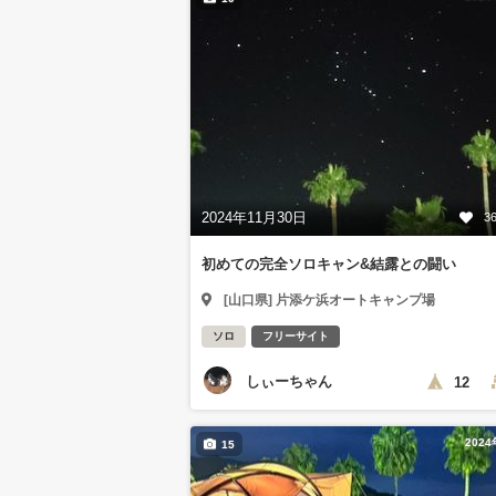
2024年11月30日
3
初めての完全ソロキャン&結露との闘い
[山口県] 片添ケ浜オートキャンプ場
ソロ
フリーサイト
しぃーちゃん
12
202
15