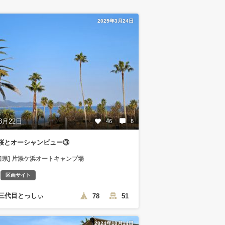
2025年3月24日
3月22日
46
8
桜とオーシャンビュー③
口県] 片添ケ浜オートキャンプ場
区画サイト
三代目とっしぃ
78
51
2024年10月14日