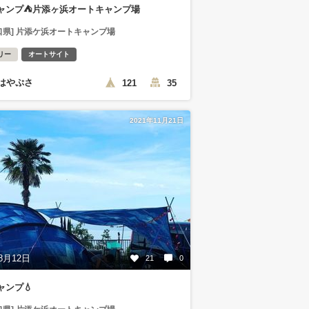
ャンプ⛺️片添ヶ浜オートキャンプ場
口県] 片添ケ浜オートキャンプ場
リー
オートサイト
はやぷさ
121
35
2021年11月21日
8月12日
21
0
ャンプ💧