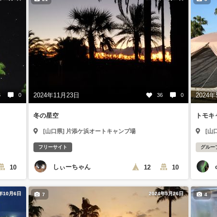
2024年11月23日
2024年
6
0
36
0
冬の星空
トモキ
[山口県] 片添ケ浜オートキャンプ場
[山
フリーサイト
グルー
しぃーちゃん
10
12
10
4年10月6日
2024年5月26日
7
4