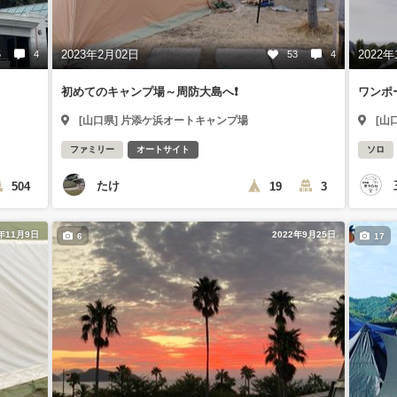
2023年2月02日
2022年
5
4
53
4
初めてのキャンプ場～周防大島へ❗
ワンポ
[山口県] 片添ケ浜オートキャンプ場
[山
ファミリー
オートサイト
ソロ
たけ
504
19
3
2年11月9日
2022年9月25日
6
17