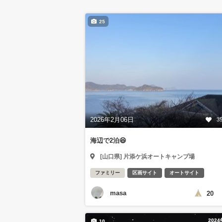
25
2026年2月06日
3
海辺で2泊😆
[山口県] 片添ケ浜オートキャンプ場
ファミリー
区画サイト
オートサイト
masa
20
202
10