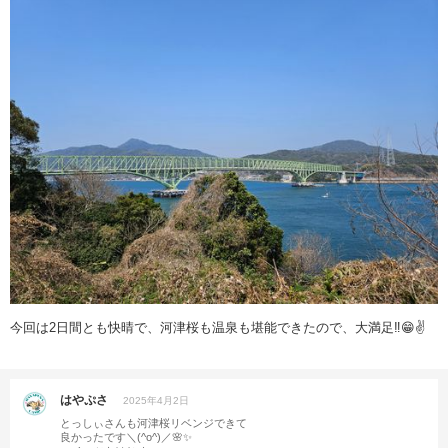
今回は2日間とも快晴で、河津桜も温泉も堪能できたので、大満足‼😁✌️
はやぷさ
2025年4月2日
とっしぃさんも河津桜リベンジできて
良かったです＼(^o^)／🌸✨