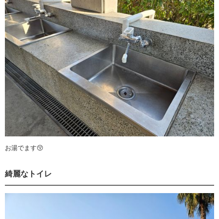
お湯でます😚
綺麗なトイレ