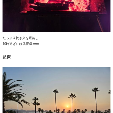
たっぷり焚き火を堪能し
10時過ぎには就寝😪💤💤
起床