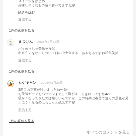
スイーツをはじめ
美味しそうなもの色々食べてますね😁
柿の種チーズは今度やってみようかな😍🎵
続きを読む
返信する
1件の返信を見る
まつけん
2025年3月31日
パイめっちゃ美味そう🤩
出来立てをかぶりついて口の中火傷する…あるあるですね🤣💦笑笑
返信する
1件の返信を見る
ヒゲキャン
2025年3月24日
3度目の正直が叶いましたね〜😁✨
お天気ガチャもバッチシ☀️そして海がすごくきれいですね🌊✨
暖かくなってきたのは嬉しいんですが、この時期は春霞で遠くの景色が見
えにくくなるのはちょっと残念です😅
返信する
1件の返信を見る
すべてのコメントを見る