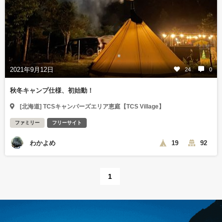
2021年9月12日
24
0
秋冬キャンプ仕様、初始動！
[北海道] TCSキャンパーズエリア恵庭【TCS Village】
ファミリー
フリーサイト
わかよめ
19
92
1