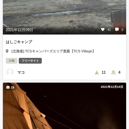
2021年12月09日
41
0
はしごキャンプ
[北海道] TCSキャンパーズエリア恵庭【TCS Village】
ソロ
フリーサイト
マコ
11
4
2021年12月10日
15