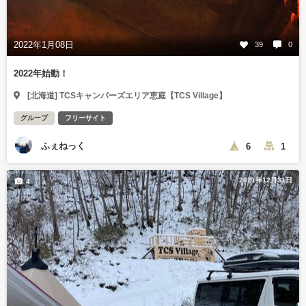
2022年1月08日
39
0
2022年始動！
[北海道] TCSキャンパーズエリア恵庭【TCS Village】
グループ
フリーサイト
ふぇねっく
6
1
2021年12月31日
4