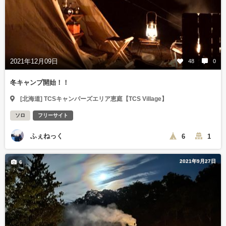
2021年12月09日
48
0
冬キャンプ開始！！
[北海道] TCSキャンパーズエリア恵庭【TCS Village】
ソロ
フリーサイト
ふぇねっく
6
1
2021年9月27日
6