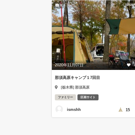
202
5
2020年11月07日
那須高原キャンプ１7回目
[栃木県] 那須高原
ファミリー
区画サイト
ismshh
15