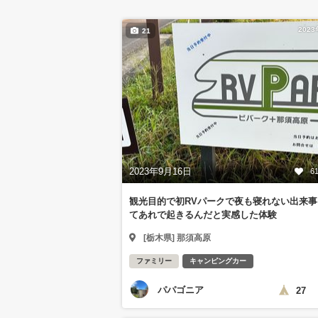
202
21
2023年9月16日
6
観光目的で初RVパークで夜も寝れない出来事
てあれで起きるんだと実感した体験
[栃木県] 那須高原
ファミリー
キャンピングカー
パパゴニア
27