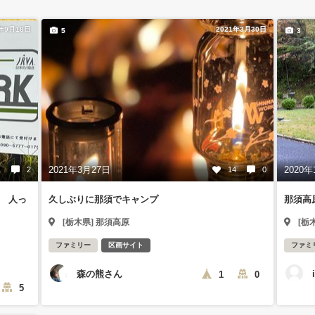
3年9月18日
2021年3月30日
5
3
2021年3月27日
2020年
1
2
14
0
 人っ
久しぶりに那須でキャンプ
那須高
[栃木県] 那須高原
[栃
ファミリー
区画サイト
ファミ
森の熊さん
1
0
5