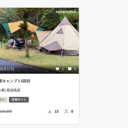
2020年11月9日
10月17日
1
0
原キャンプ１6回目
木県] 那須高原
リー
区画サイト
ismshh
15
8