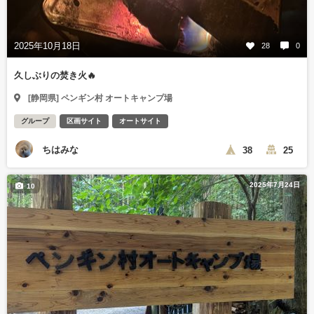
2025年10月18日
28
0
久しぶりの焚き火🔥
[静岡県] ペンギン村 オートキャンプ場
グループ
区画サイト
オートサイト
ちはみな
38
25
2025年7月24日
10