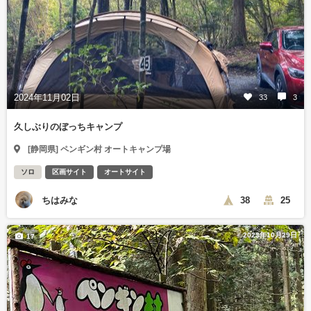
2024年11月02日
33
3
久しぶりのぼっちキャンプ
[静岡県] ペンギン村 オートキャンプ場
ソロ
区画サイト
オートサイト
ちはみな
38
25
2023年10月29日
17