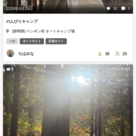
2026年4月25日
30
0
のんびりキャンプ
[静岡県] ペンギン村 オートキャンプ場
ソロ
オートサイト
区画サイト
ちはみな
38
25
2025年11月16日
8