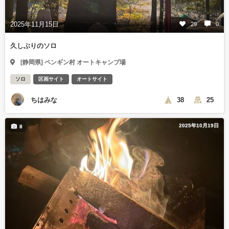
2025年11月15日
29
0
久しぶりのソロ
[静岡県] ペンギン村 オートキャンプ場
ソロ
区画サイト
オートサイト
ちはみな
38
25
2025年10月19日
8