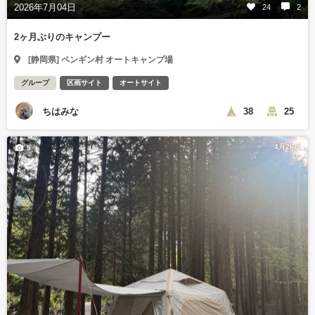
2026年7月04日
24
2
2ヶ月ぶりのキャンプー
[静岡県] ペンギン村 オートキャンプ場
グループ
区画サイト
オートサイト
ちはみな
38
25
4月26日
9