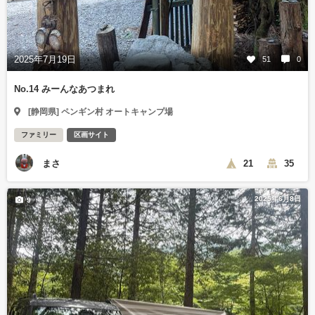
2025年7月19日
51
0
No.14 みーんなあつまれ
[静岡県] ペンギン村 オートキャンプ場
ファミリー
区画サイト
まさ
21
35
2025年6月8日
9