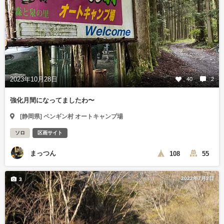
2023年10月28日
40
2
強化月間になってましたわ〜
[静岡県] ペンギン村 オートキャンプ場
ソロ
区画サイト
まっつん
108
55
2022年7月3日
3