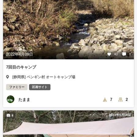
2022年4月09日
40
0
7回目のキャンプ
[静岡県] ペンギン村 オートキャンプ場
ファミリー
区画サイト
たまま
7
2
2022年5月16日
8