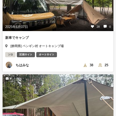
2025年6月07日
28
0
新車でキャンプ
[静岡県] ペンギン村 オートキャンプ場
ソロ
区画サイト
オートサイト
ちはみな
38
25
2025年3月16日
9