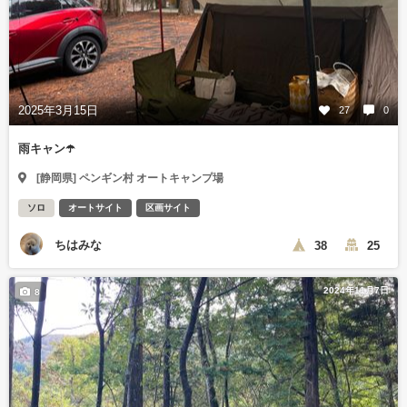
2025年3月15日
27
0
雨キャン☂️
[静岡県] ペンギン村 オートキャンプ場
ソロ
オートサイト
区画サイト
ちはみな
38
25
2024年11月7日
8