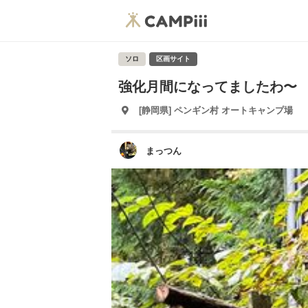
ソロ
区画サイト
強化月間になってましたわ〜
[静岡県] ペンギン村 オートキャンプ場
まっつん