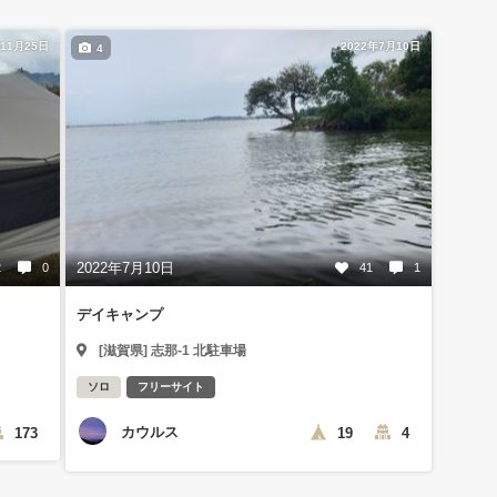
年11月25日
2022年7月10日
4
2022年7月10日
2
0
41
1
デイキャンプ
[滋賀県] 志那-1 北駐車場
ソロ
フリーサイト
カウルス
173
19
4