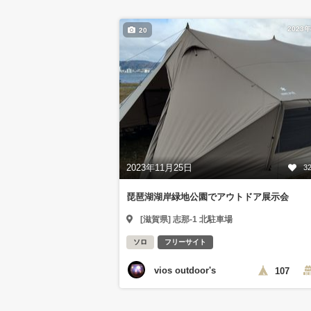
2023
20
2023年11月25日
3
琵琶湖湖岸緑地公園でアウトドア展示会
[滋賀県] 志那-1 北駐車場
ソロ
フリーサイト
vios outdoor's
107